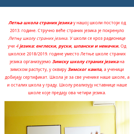
Летња школа
страних језика
у нашој школи постоји од
2013. године. Стручно веће страних језика је покренуло
Летњу школу страних језика.
У школи се кроз радионице
учи
4
језика: енглески, руски, шпански и немачки.
Од
школске 2018/2019. године уместо Летње школе страних
језика организујемо
Зимску школу страних језика
на
зимском распусту, у оквиру
Зимског кампа,
а ученици
добијају сертификат. Школа је за све ученике наше школе, а
и осталих школа у граду. Школу реализују нставнице наше
школе које предају ова четири језика.