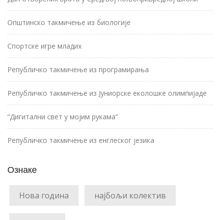
Општинско такмичење из биологије
Спортске игре младих
Републичко такмичење из програмирања
Републичко такмичење из Јуниорске еколошке олимпијаде
“Дигитални свет у мојим рукама”
Републичко такмичење из енглеског језика
Ознаке
Нова година
најбољи колектив