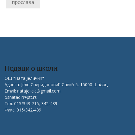
прослава
Подаци о школи:
ОШ "Ната Јеличић"
Адреса: Јеле Спиридоновић Савић 5, 15000 Шабац
Email: natajelicic@gmail.com
osnatadir@ptt.rs
Тел. 015/343-716, 342-489
Факс: 015/342-489