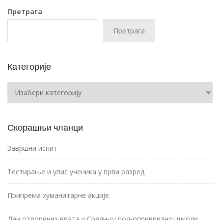
Претрага
Претрага
Категорије
Категорије
Скорашњи чланци
Завршни испит
Тестирање и упис ученика у први разред
Припрема хуманитарне акције
Дан отворених врата у Средњој пољопривредној школи