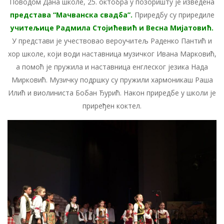
Поводом Дана школе, 25. октобра у позоришту је изведена
представа “Мачванска свадба”.
Приредбу су приредиле
учитељице Радмила Стојићевић и Весна Мијатовић.
У представи је учествовао вероучитељ Раденко Пантић и
хор школе, који води наставница музичког Ивана Марковић,
а помоћ је пружила и наставница енглеског језика Нада
Мирковић. Музичку подршку су пружили хармоникаш Раша
Илић и виолиниста Бобан Ђурић. Након приредбе у школи је
приређен коктел.