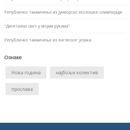
Републичко такмичење из Јуниорске еколошке олимпијаде
“Дигитални свет у мојим рукама”
Републичко такмичење из енглеског језика
Ознаке
Нова година
најбољи колектив
прослава