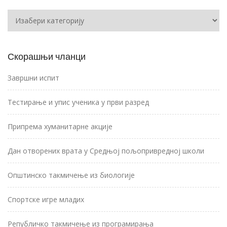
Категорије
Скорашњи чланци
Завршни испит
Тестирање и упис ученика у први разред
Припрема хуманитарне акције
Дан отворених врата у Средњој пољопривредној школи
Општинско такмичење из биологије
Спортске игре младих
Републичко такмичење из програмирања