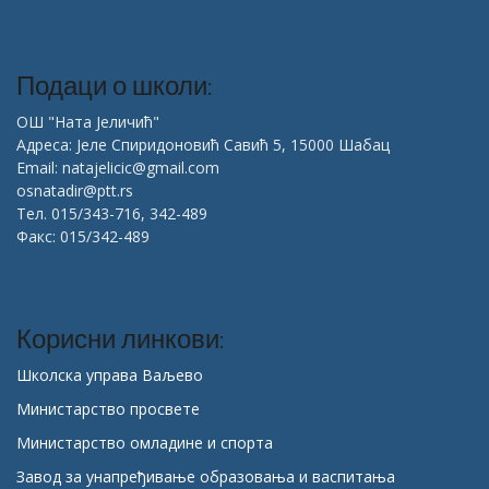
Подаци о школи:
ОШ "Ната Јеличић"
Адреса: Јеле Спиридоновић Савић 5, 15000 Шабац
Email: natajelicic@gmail.com
osnatadir@ptt.rs
Тел. 015/343-716, 342-489
Факс: 015/342-489
Корисни линкови:
Школска управа Ваљево
Министарство просвете
Министарство омладине и спорта
Завод за унапређивање образовања и васпитања