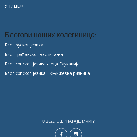
УНИЦЕФ
Блогови наших колегиница:
Блог руског језика
Блог грађанског васпитања
Блог српског језика - Јеца Едукација
Блог српског језика - Књижевна ризница
© 2022. ОШ "НАТА ЈЕЛИЧИЋ"