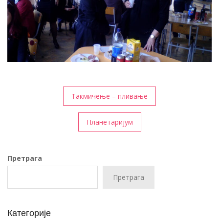
Кретање
Такмичење – пливање
чланка
Планетаријум
Претрага
Претрага
Категорије