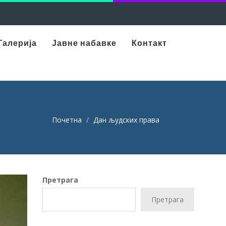
Галерија
Јавне набавке
Контакт
Почетна
Дан људских права
Претрага
Претрага