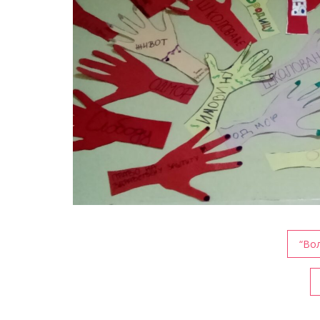
Кретање
“Вол
чланка