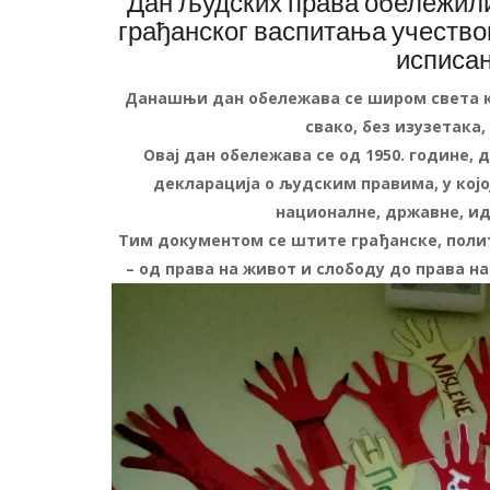
Дан људских права обележили
грађанског васпитања учество
исписа
Данашњи дан обележава се широм света к
свако, без изузетака,
Овај дан обележава се од 1950. године,
декларација о људским правима, у којој
националне, државне, ид
Тим документом се штите грађанске, полит
– од права на живот и слободу до права н