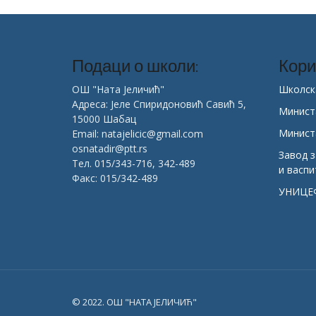
Подаци о школи:
Кори
ОШ "Ната Јеличић"
Школск
Адреса: Јеле Спиридоновић Савић 5,
Минист
15000 Шабац
Минист
Email: natajelicic@gmail.com
osnatadir@ptt.rs
Завод 
Тел. 015/343-716, 342-489
и васп
Факс: 015/342-489
УНИЦЕ
© 2022. ОШ "НАТА ЈЕЛИЧИЋ"