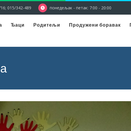
16; 015/342-489
понедељак - петак: 7:00 - 20:00
а
Ђаци
Родитељи
Продужени боравак
ва