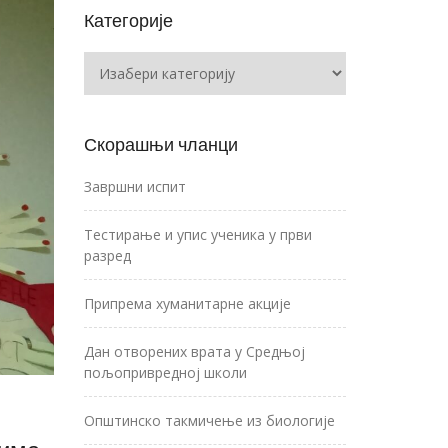
Категорије
Категорије
Скорашњи чланци
Завршни испит
Тестирање и упис ученика у први
разред
Припрема хуманитарне акције
Дан отворених врата у Средњој
пољопривредној школи
Општинско такмичење из биологије