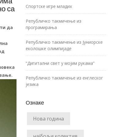
вима
Спортске игре младих
о са
Републичко такмичење из
ти да
програмирања
Републичко такмичење из Јуниорске
ална
еколошке олимпијаде
од
“Дигитални свет у мојим рукама”
човека
ивање.
Републичко такмичење из енглеског
језика
Ознаке
Нова година
најбољи колектив