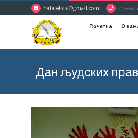
natajelicic@gmail.com
015/343-7
Почетна
О нам
Дан људских пра