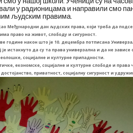
 смо у нашој школи. Ученици су на часо
вали у радионицама и направили смо пан
ним људским правима.
ао Међународни дан људских права, који треба да подсе
 има право на живот, слободу и сигурност.
 две године након што је 10. децембра потписана Универз
 је истакнуто да су та права универзална и да не зависе 
еолошке, социјалне и културне припадности.
ичке, економске, социјалне и културне слободе и права 
а достојанство, приватност, социјалну сигурност и удруж