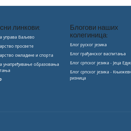
сни линкови:
Блогови наших
колегиница:
а управа Ваљево
Блог руског језика
арство просвете
Блог грађанског васпитања
арство омладине и спорта
Блог српског језика - Јеца Еду
за унапређивање образовања
итања
Блог српског језика - Књижев
ризница
Ф