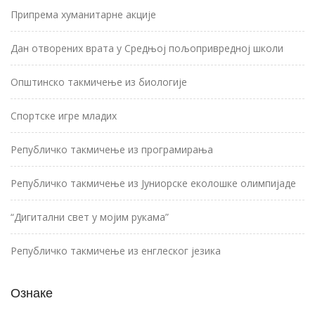
Припрема хуманитарне акције
Дан отворених врата у Средњој пољопривредној школи
Општинско такмичење из биологије
Спортске игре младих
Републичко такмичење из програмирања
Републичко такмичење из Јуниорске еколошке олимпијаде
“Дигитални свет у мојим рукама”
Републичко такмичење из енглеског језика
Ознаке