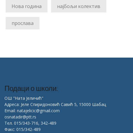
Нова година
најбољи колектив
прослава
Подаци о школи:
ОШ "Ната Јеличић"
Адреса: Јеле Спиридоновић Савић 5, 15000 Шабац
Email: natajelicic@gmail.com
osnatadir@ptt.rs
Тел. 015/343-716, 342-489
Факс: 015/342-489