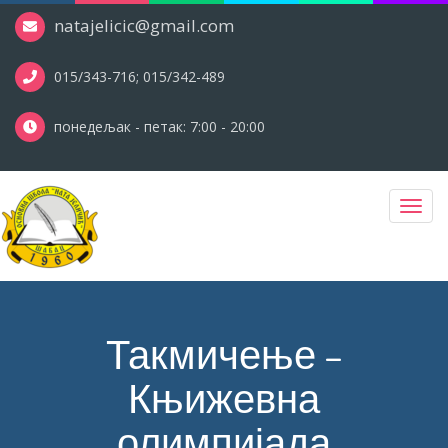
natajelicic@gmail.com
015/343-716; 015/342-489
понедељак - петак: 7:00 - 20:00
Toggl
navig
Такмичење –
Књижевна
олимпијада