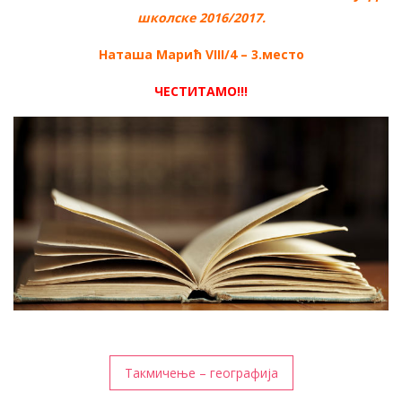
школске 2016/2017.
Наташа Марић VIII/4 – 3.место
ЧЕСТИТАМО!!!
Кретање
Такмичење – географија
чланка