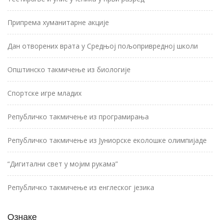
Припрема хуманитарне акције
Дан отворених врата у Средњој пољопривредној школи
Општинско такмичење из биологије
Спортске игре младих
Републичко такмичење из програмирања
Републичко такмичење из Јуниорске еколошке олимпијаде
“Дигитални свет у мојим рукама”
Републичко такмичење из енглеског језика
Ознаке