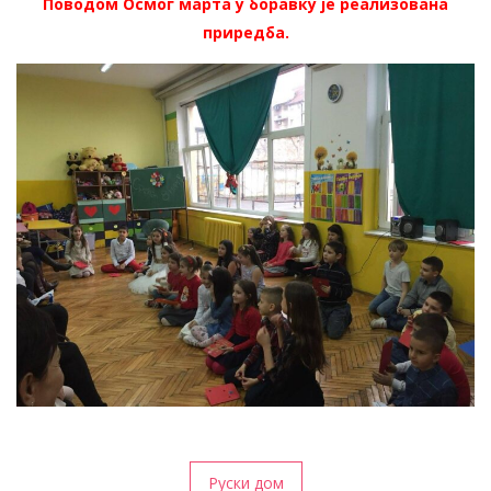
Поводом Осмог марта у боравку је реализована
приредба.
Кретање
Руски дом