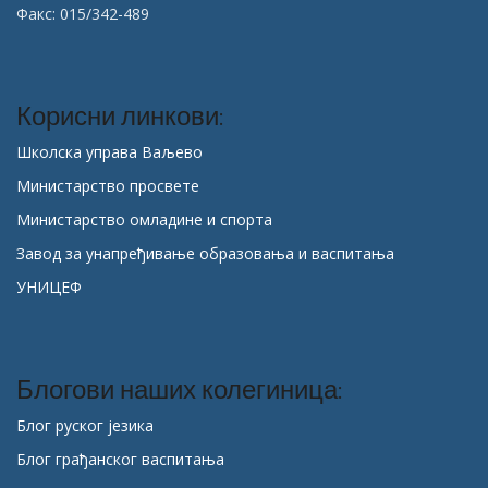
Факс: 015/342-489
Корисни линкови:
Школска управа Ваљево
Министарство просвете
Министарство омладине и спорта
Завод за унапређивање образовања и васпитања
УНИЦЕФ
Блогови наших колегиница:
Блог руског језика
Блог грађанског васпитања