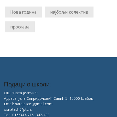
Нова година
најбољи колектив
прослава
Подаци о школи:
ОШ "Ната Јеличић"
Адреса: Јеле Спиридоновић Савић 5, 15000 Шабац
Email: natajelicic@gmail.com
osnatadir@ptt.rs
Тел. 015/343-716, 342-489