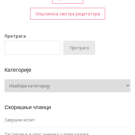
чланка
Општинска смотра рецитатора
Претрага
Претрага
Категорије
Категорије
Скорашњи чланци
Завршни испит
Тестирање и упис ученика у први разред