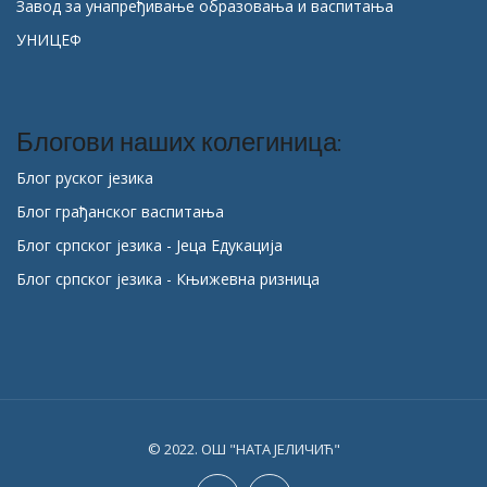
Завод за унапређивање образовања и васпитања
УНИЦЕФ
Блогови наших колегиница:
Блог руског језика
Блог грађанског васпитања
Блог српског језика - Јеца Едукација
Блог српског језика - Књижевна ризница
© 2022. ОШ "НАТА ЈЕЛИЧИЋ"