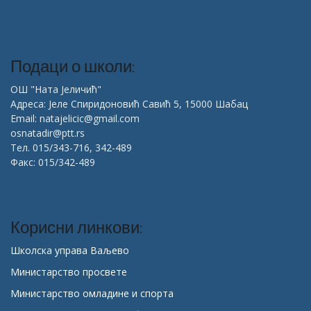
Подаци о школи:
ОШ "Ната Јеличић"
Адреса: Јеле Спиридоновић Савић 5, 15000 Шабац
Email: natajelicic@gmail.com
osnatadir@ptt.rs
Тел. 015/343-716, 342-489
Факс: 015/342-489
Корисни линкови:
Школска управа Ваљево
Министарство просвете
Министарство омладине и спорта