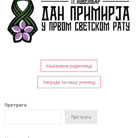
Кретање
Књижевна радионица
чланка
Награда за нашу ученицу
Претрага
Претрага