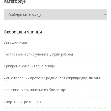
Категорије
Категорије
Скорашњи чланци
Завршни испит
Тестирање и упис ученика у први разред
Припрема хуманитарне акције
Дан отворених врата у Средњој пољопривредној школи
Општинско такмичење из биологије
Спортске игре младих