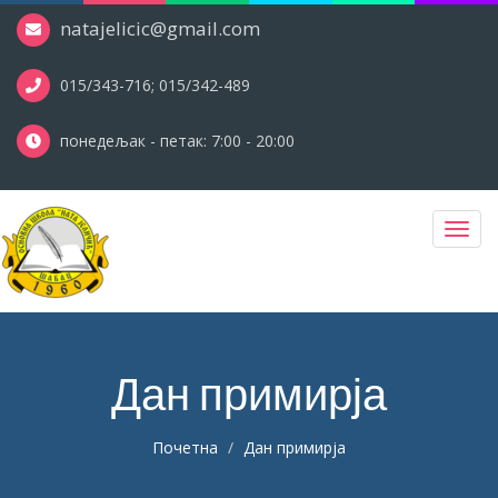
natajelicic@gmail.com
015/343-716; 015/342-489
понедељак - петак: 7:00 - 20:00
Toggl
navig
Дан примирја
Почетна
Дан примирја