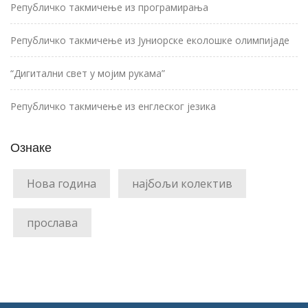
Републичко такмичење из програмирања
Републичко такмичење из Јуниорске еколошке олимпијаде
“Дигитални свет у мојим рукама”
Републичко такмичење из енглеског језика
Ознаке
Нова година
најбољи колектив
прослава