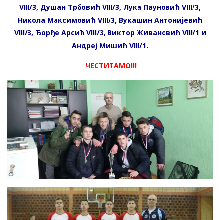
VIII/3, Душан Трбовић VIII/3, Лука Пауновић VIII/3,
Никола Максимовић VIII/3, Вукашин Антонијевић
VIII/3, Ђорђе Арсић VIII/3, Виктор Живановић VIII/1 и
Андреј Мишић VIII/1.
ЧЕСТИТАМО!!!