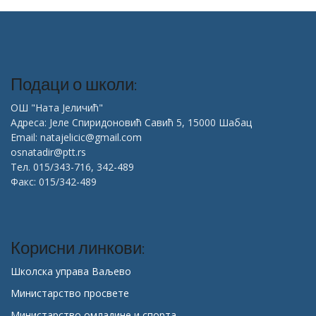
Подаци о школи:
ОШ "Ната Јеличић"
Адреса: Јеле Спиридоновић Савић 5, 15000 Шабац
Email: natajelicic@gmail.com
osnatadir@ptt.rs
Тел. 015/343-716, 342-489
Факс: 015/342-489
Корисни линкови:
Школска управа Ваљево
Министарство просвете
Министарство омладине и спорта