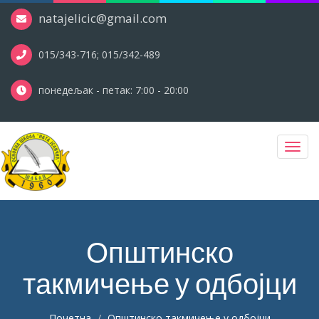
natajelicic@gmail.com
015/343-716; 015/342-489
понедељак - петак: 7:00 - 20:00
Toggl
navig
Општинско
такмичење у одбојци
Почетна
Општинско такмичење у одбојци