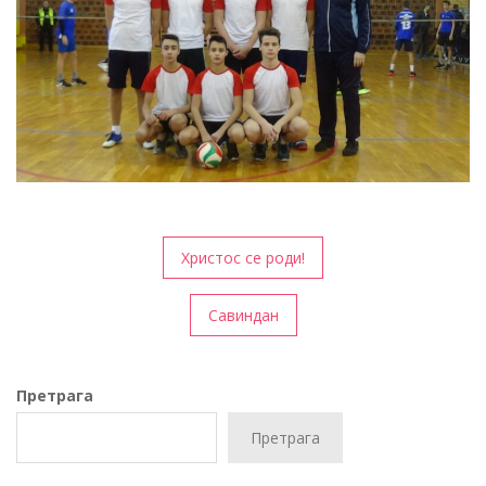
Кретање
Христос се роди!
чланка
Савиндан
Претрага
Претрага