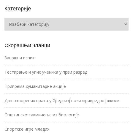
Категорије
Категорије
Скорашњи чланци
Завршни испит
Тестирање и упис ученика у први разред
Припрема хуманитарне акције
Дан отворених врата у Средњој пољопривредној школи
Општинско такмичење из биологије
Спортске игре младих