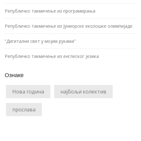
Републичко такмичење из програмирања
Републичко такмичење из Јуниорске еколошке олимпијаде
“Дигитални свет у мојим рукама”
Републичко такмичење из енглеског језика
Ознаке
Нова година
најбољи колектив
прослава