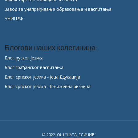
Завод за унапређивање образовања и васпитања
УНИЦЕФ
Блогови наших колегиница:
Блог руског језика
Блог грађанског васпитања
Блог српског језика - Јеца Едукација
Блог српског језика - Књижевна ризница
© 2022. ОШ "НАТА ЈЕЛИЧИЋ"