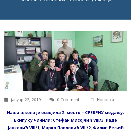
јануар 22, 2019 -
0 Comments
-
Новости
Наша школа је освојила 2. место – СРЕБРНУ медаљу.
Екипу су чинили: Стефан Мисојчић VIII/3, Раде
Јанковић VIII/1, Марко Павловић VIII/2, Филип Рељић