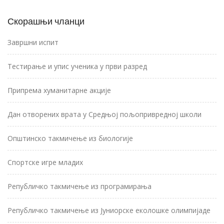
Скорашњи чланци
Завршни испит
Тестирање и упис ученика у први разред
Припрема хуманитарне акције
Дан отворених врата у Средњој пољопривредној школи
Општинско такмичење из биологије
Спортске игре младих
Републичко такмичење из програмирања
Републичко такмичење из Јуниорске еколошке олимпијаде