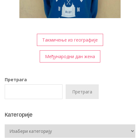
Кретање
Такмичење из географије
чланка
Међународни дан жена
Претрага
Претрага
Категорије
Категорије