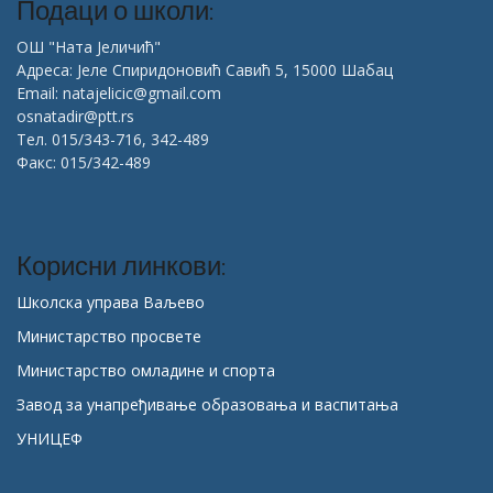
Подаци о школи:
ОШ "Ната Јеличић"
Адреса: Јеле Спиридоновић Савић 5, 15000 Шабац
Email: natajelicic@gmail.com
osnatadir@ptt.rs
Тел. 015/343-716, 342-489
Факс: 015/342-489
Корисни линкови:
Школска управа Ваљево
Министарство просвете
Министарство омладине и спорта
Завод за унапређивање образовања и васпитања
УНИЦЕФ