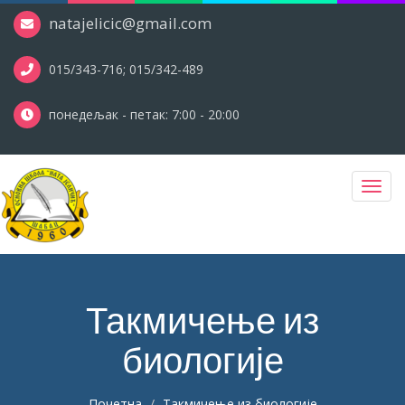
natajelicic@gmail.com
015/343-716; 015/342-489
понедељак - петак: 7:00 - 20:00
Toggl
navig
Такмичење из
биологије
Почетна
Такмичење из биологије