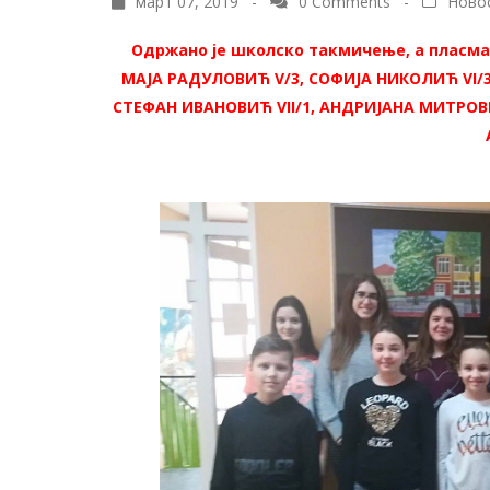
март 07, 2019 -
0 Comments
-
Ново
Одржано је школско такмичење, а пласман
МАЈА РАДУЛОВИЋ V/3, СОФИЈА НИКОЛИЋ VI/3,
СТЕФАН ИВАНОВИЋ VII/1, АНДРИЈАНА МИТРОВИЋ