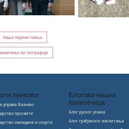
Наша пијанисткиња
акмичење из географије
сни линкови:
Блогови наших
колегиница:
а управа Ваљево
Блог руског језика
арство просвете
Блог грађанског васпитања
арство омладине и спорта