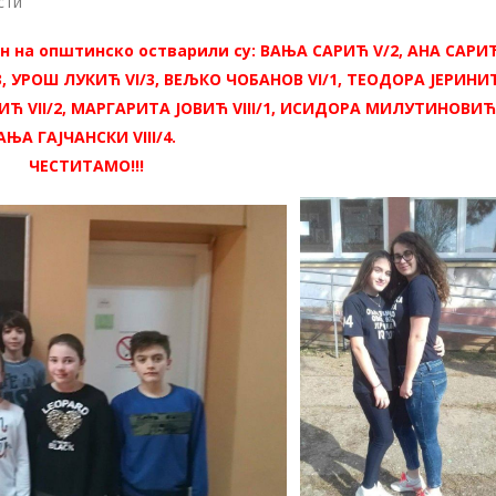
сти
 на општинско остварили су: ВАЊА САРИЋ V/2, АНА САРИЋ
 УРОШ ЛУКИЋ VI/3, ВЕЉКО ЧОБАНОВ VI/1, ТЕОДОРА ЈЕРИНИЋ 
 VII/2, МАРГАРИТА ЈОВИЋ VIII/1, ИСИДОРА МИЛУТИНОВИЋ V
АЊА ГАЈЧАНСКИ VIII/4.
ЧЕСТИТАМО!!!