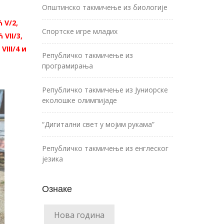
Општинско такмичење из биологије
 V/2,
Спортске игре младих
VII/3,
III/4 и
Републичко такмичење из
програмирања
Републичко такмичење из Јуниорске
еколошке олимпијаде
“Дигитални свет у мојим рукама”
Републичко такмичење из енглеског
језика
Ознаке
Нова година