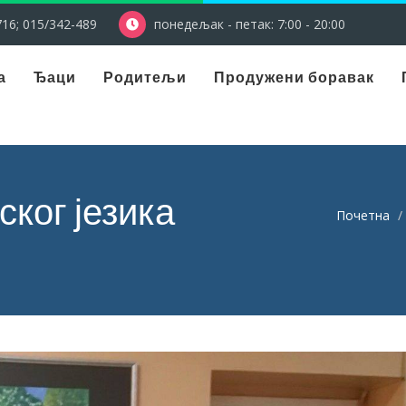
16; 015/342-489
понедељак - петак: 7:00 - 20:00
а
Ђаци
Родитељи
Продужени боравак
ког језика
Почетна