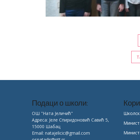
Кретање
чланка
Т
Подаци о школи:
Кори
ОШ "Ната Јеличић"
Школск
Адреса: Јеле Спиридоновић Савић 5,
Минист
15000 Шабац
Минист
Email: natajelicic@gmail.com
osnatadir@ptt.rs