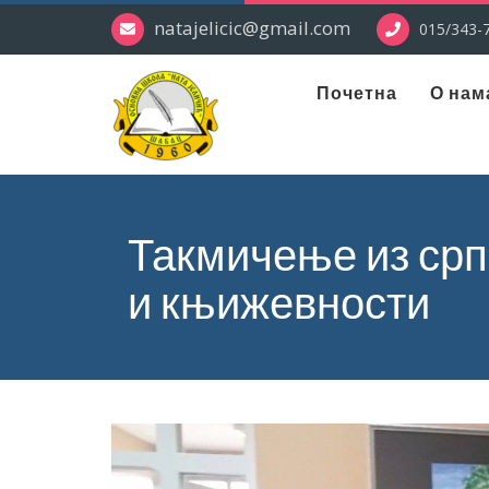
natajelicic@gmail.com
015/343-7
Почетна
О нам
Такмичење из српс
и књижевности