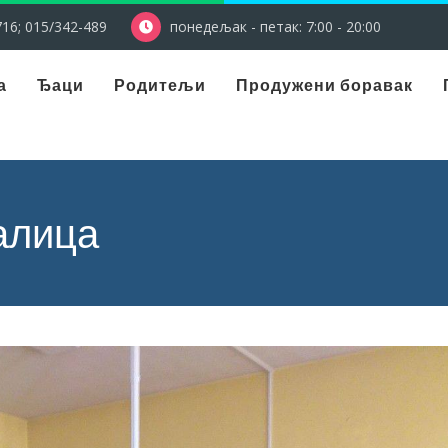
16; 015/342-489
понедељак - петак: 7:00 - 20:00
а
Ђаци
Родитељи
Продужени боравак
алица