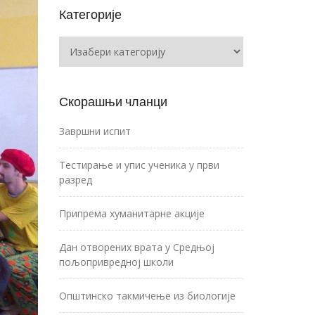
Категорије
Категорије
Скорашњи чланци
Завршни испит
Тестирање и упис ученика у први
разред
Припрема хуманитарне акције
Дан отворених врата у Средњој
пољопривредној школи
Општинско такмичење из биологије