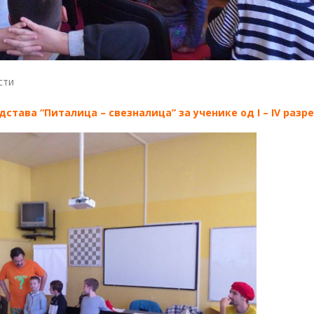
сти
става “Питалица – свезналица” за ученике од I – IV разре