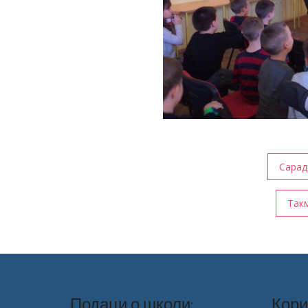
Кретање
Сарад
чланка
Такм
Подаци о школи:
Кори