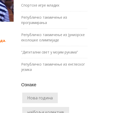
Спортске игре младих
Републичко такмичење из
програмирања
Републичко такмичење из Јуниорске
еколошке олимпијаде
да.
“Дигитални свет у мојим рукама”
Републичко такмичење из енглеског
језика
Ознаке
Нова година
најбољи колектив