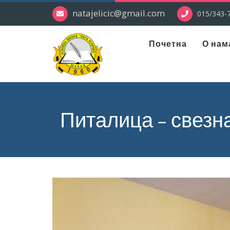
natajelicic@gmail.com
015/343-7
Почетна
О нам
Питалица – свезн