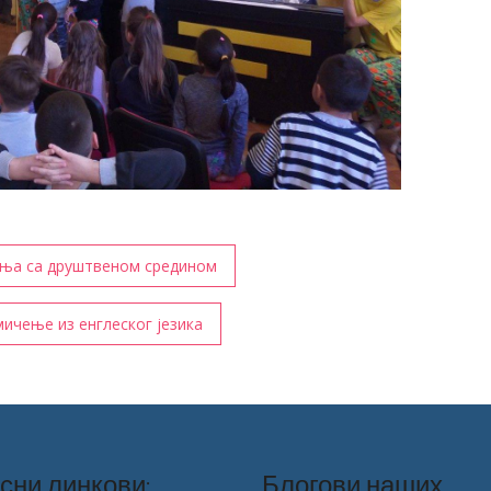
ња са друштвеном средином
ичење из енглеског језика
сни линкови:
Блогови наших