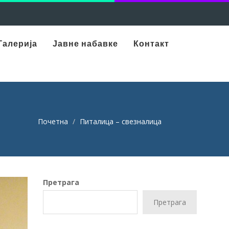
Галерија
Јавне набавке
Контакт
Почетна
Питалица – свезналица
Претрага
Претрага