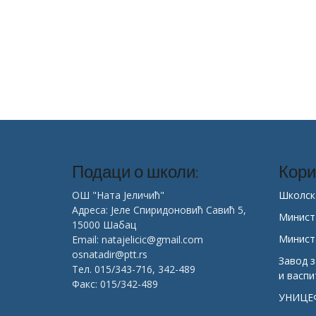
Подаци о школи:
Кори
ОШ "Ната Јеличић"
Школск
Адреса: Јеле Спиридоновић Савић 5,
Минист
15000 Шабац
Минист
Email: natajelicic@gmail.com
osnatadir@ptt.rs
Завод 
Тел. 015/343-716, 342-489
и васп
Факс: 015/342-489
УНИЦЕ