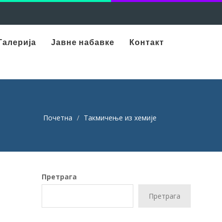
Галерија
Јавне набавке
Контакт
Почетна
Такмичење из хемије
Претрага
Претрага