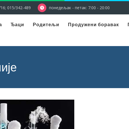
16; 015/342-489
понедељак - петак: 7:00 - 20:00
а
Ђаци
Родитељи
Продужени боравак
ије