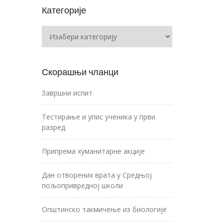
Категорије
Категорије
Скорашњи чланци
Завршни испит
Тестирање и упис ученика у први
разред
Припрема хуманитарне акције
Дан отворених врата у Средњој
пољопривредној школи
Општинско такмичење из биологије