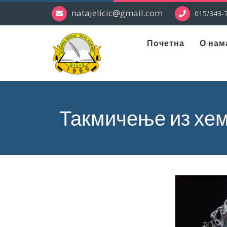
natajelicic@gmail.com
015/343-7
Почетна
О нам
Такмичење из хем