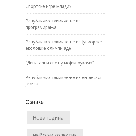
Спортске игре младих
Републичко такмичење из
програмирања
Републичко такмичење из Јуниорске
еколошке олимпијаде
“Дигитални свет у мојим рукама”
Републичко такмичење из енглеског
језика
Ознаке
Нова година
најбољи колектив