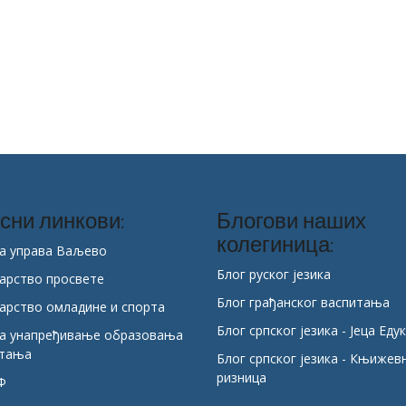
сни линкови:
Блогови наших
колегиница:
а управа Ваљево
Блог руског језика
арство просвете
Блог грађанског васпитања
арство омладине и спорта
Блог српског језика - Јеца Еду
за унапређивање образовања
итања
Блог српског језика - Књижев
ризница
Ф