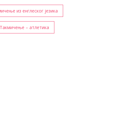
ичење из енглеског језика
Такмичење – атлетика