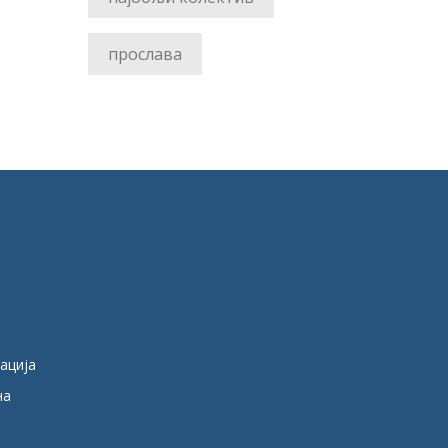
прослава
кација
на