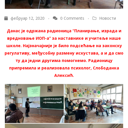
фебруар 12, 2020 -
0 Comments
-
Новости
Данас је одржана радионица “Планирање, израда и
вредновање ИОП-а” за наставнике и учитеље наше
школе. Најзначајније је било подсећање на законску
регулативу, међусобну размену искустава, а и да смо
ту да једни другима помогнемо. Радионицу
припремила и реализовала психолог, Слободанка
Алексић.