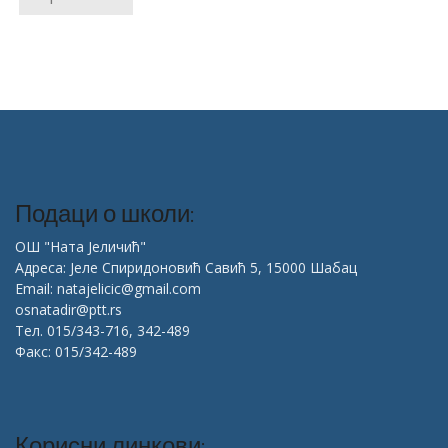
Подаци о школи:
ОШ "Ната Јеличић"
Адреса: Јеле Спиридоновић Савић 5, 15000 Шабац
Email: natajelicic@gmail.com
osnatadir@ptt.rs
Тел. 015/343-716, 342-489
Факс: 015/342-489
Корисни линкови: