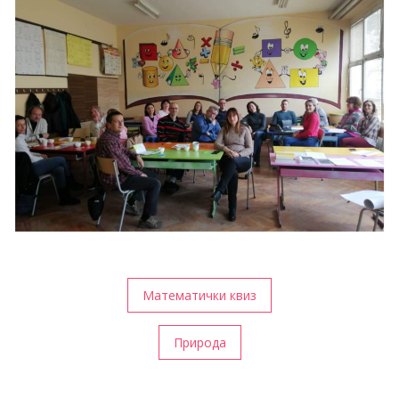
Кретање
Математички квиз
чланка
Природа