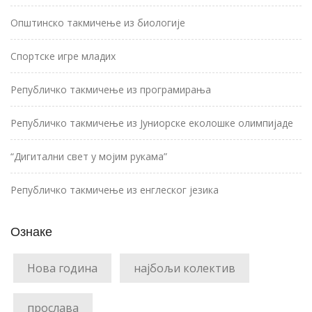
Општинско такмичење из биологије
Спортске игре младих
Републичко такмичење из програмирања
Републичко такмичење из Јуниорске еколошке олимпијаде
“Дигитални свет у мојим рукама”
Републичко такмичење из енглеског језика
Ознаке
Нова година
најбољи колектив
прослава