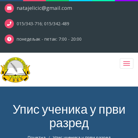
natajelicic@gmail.com
015/343-716; 015/342-489
понедељак - петак: 7:00 - 20:00
Toggl
navig
Упис ученика у први
разред
Почетна
Упис ученика у први разред