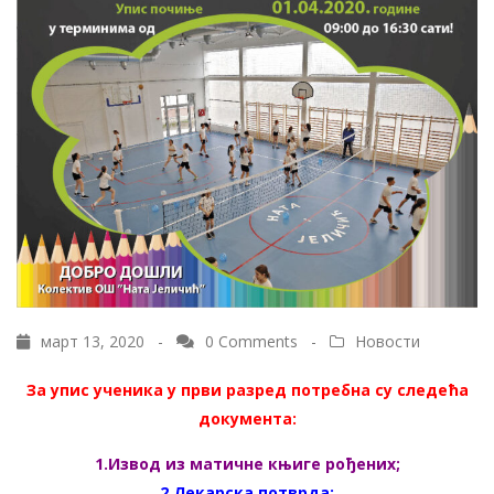
март 13, 2020 -
0 Comments
-
Новости
За упис ученика у први разред потребна су следећа
документа:
1.Извод из матичне књиге рођених;
2.Лекарска потврда;