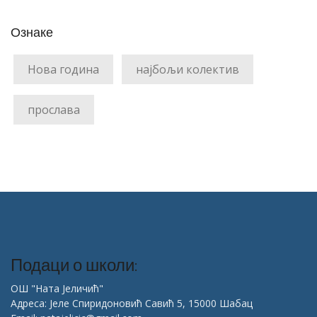
Ознаке
Нова година
најбољи колектив
прослава
Подаци о школи:
ОШ "Ната Јеличић"
Адреса: Јеле Спиридоновић Савић 5, 15000 Шабац