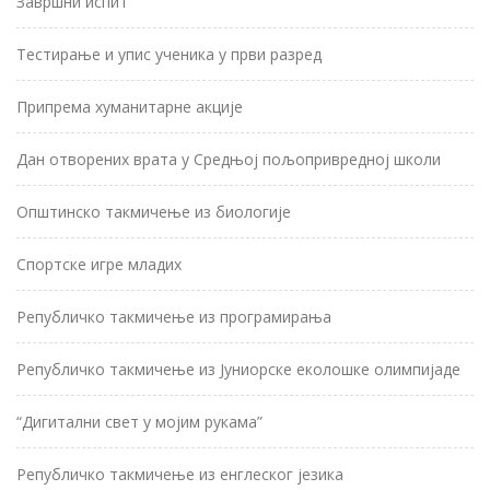
Завршни испит
Тестирање и упис ученика у први разред
Припрема хуманитарне акције
Дан отворених врата у Средњој пољопривредној школи
Општинско такмичење из биологије
Спортске игре младих
Републичко такмичење из програмирања
Републичко такмичење из Јуниорске еколошке олимпијаде
“Дигитални свет у мојим рукама”
Републичко такмичење из енглеског језика