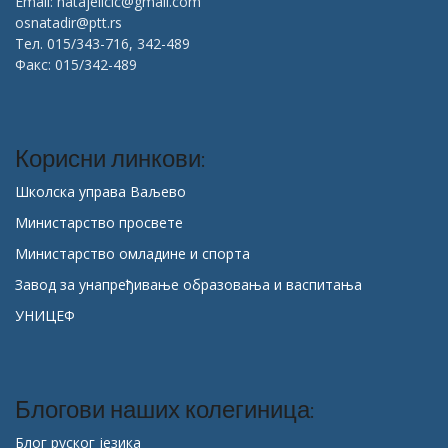
Email: natajelicic@gmail.com
osnatadir@ptt.rs
Тел. 015/343-716, 342-489
Факс: 015/342-489
Корисни линкови:
Школска управа Ваљево
Министарство просвете
Министарство омладине и спорта
Завод за унапређивање образовања и васпитања
УНИЦЕФ
Блогови наших колегиница:
Блог руског језика