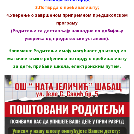
3.Потврда о пребивалишту;
4.Уверење о завршеном припремном предшколском
програму
(Родитељи га достављају накнадно по добијању
уверења од предшколске установе).
Напомена: Родитељи имају могућност да извод из
матичне књиге рођених и потврду о пребивалишту
за дете, прибави школа, електронским путем.