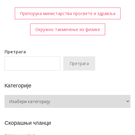
Кретање
Препорука министарства просвете и здравља
чланка
Окружно такмичење из физике
Претрага
Претрага
Категорије
Категорије
Скорашњи чланци