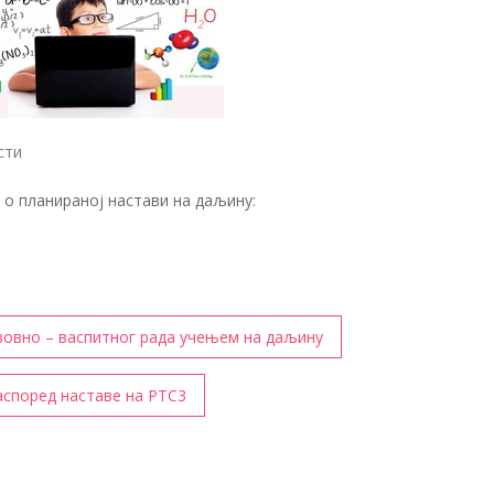
сти
о планираној настави на даљину:
овно – васпитног рада учењем на даљину
аспоред наставе на РТС3