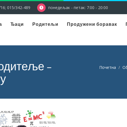
16; 015/342-489
понедељак - петак: 7:00 - 20:00
а
Ђаци
Родитељи
Продужени боравак
одитеље –
Почетна
Об
ну