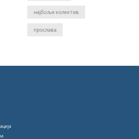
најбољи колектив
прослава
кација
на