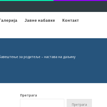
Галерија
Јавне набавке
Контакт
авештење за родитеље – настава на даљину
Претрага
Претрага