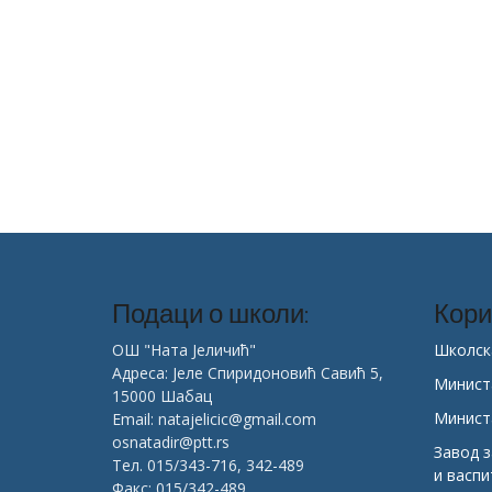
Подаци о школи:
Кори
ОШ "Ната Јеличић"
Школск
Адреса: Јеле Спиридоновић Савић 5,
Минист
15000 Шабац
Минист
Email: natajelicic@gmail.com
osnatadir@ptt.rs
Завод 
Тел. 015/343-716, 342-489
и васп
Факс: 015/342-489