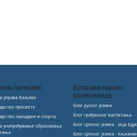
сни линкови:
Блогови наших
колегиница:
а управа Ваљево
Блог руског језика
арство просвете
Блог грађанског васпитања
арство омладине и спорта
Блог српског језика - Јеца Еду
за унапређивање образовања
итања
Блог српског језика - Књижев