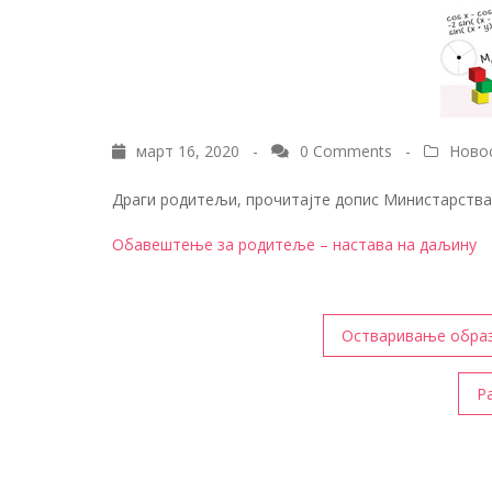
март 16, 2020 -
0 Comments
-
Ново
Драги родитељи, прочитајте допис Министарства 
Обавештење за родитеље – настава на даљину
Кретање
Остваривање образ
чланка
Р