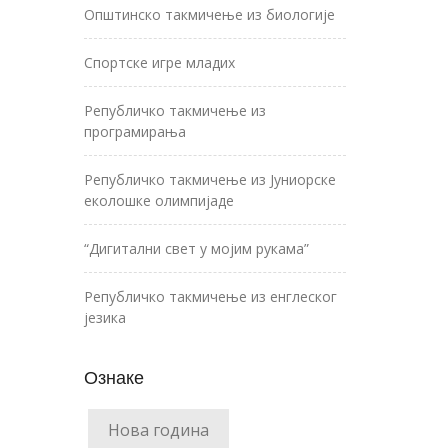
Општинско такмичење из биологије
Спортске игре младих
Републичко такмичење из
програмирања
Републичко такмичење из Јуниорске
еколошке олимпијаде
“Дигитални свет у мојим рукама”
Републичко такмичење из енглеског
језика
Ознаке
Нова година