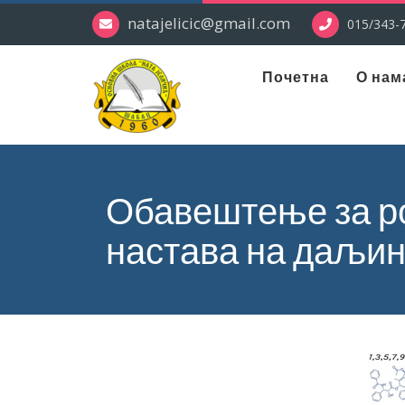
natajelicic@gmail.com
015/343-7
Почетна
О нам
Обавештење за р
настава на даљи