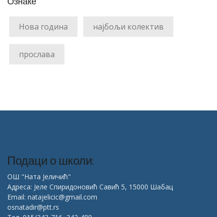
Ознаке
Нова година
најбољи колектив
прослава
Подаци о школи:
ОШ "Ната Јеличић"
Адреса: Јеле Спиридоновић Савић 5, 15000 Шабац
Email: natajelicic@gmail.com
osnatadir@ptt.rs