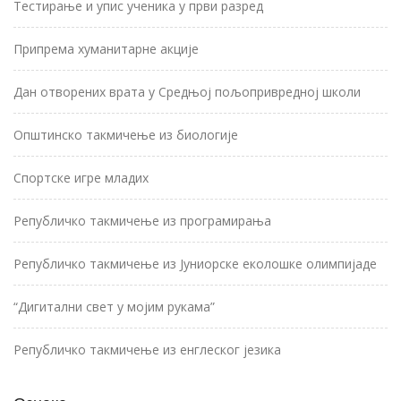
Тестирање и упис ученика у први разред
Припрема хуманитарне акције
Дан отворених врата у Средњој пољопривредној школи
Општинско такмичење из биологије
Спортске игре младих
Републичко такмичење из програмирања
Републичко такмичење из Јуниорске еколошке олимпијаде
“Дигитални свет у мојим рукама”
Републичко такмичење из енглеског језика