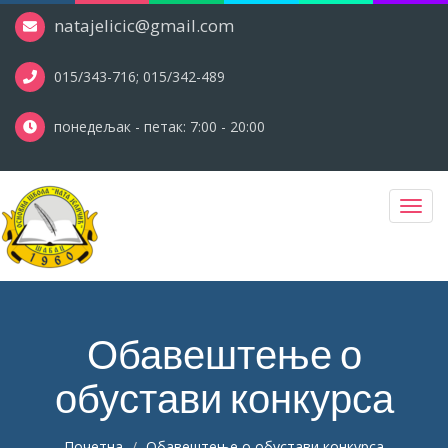
natajelicic@gmail.com
015/343-716; 015/342-489
понедељак - петак: 7:00 - 20:00
Toggl
navig
Обавештење о
обустави конкурса
Почетна
Обавештење о обустави конкурса