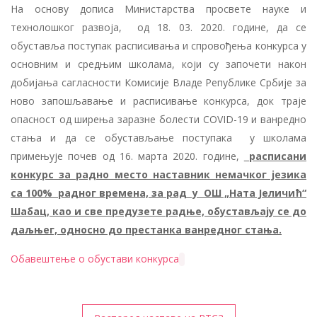
На основу дописа Министарства просвете науке и
технолошког развоја, од 18. 03. 2020. године, да се
обуставља поступак расписивања и спровођења конкурса у
основним и средњим школама, који су започети након
добијања сагласности Комисије Владе Републике Србије за
ново запошљавање и расписивање конкурса, док траје
опасност од ширења заразне болести COVID-19 и ванредно
стања и да се обустављање поступака у школама
примењује почев од 16. марта 2020. године,
расписани
конкурс за радно место наставник немачког језика
са 100% радног времена, за рад у ОШ „Ната Јеличић“
Шабац, као и све предузете радње, обустављају се до
даљњег, односно до престанка ванредног стања.
Обавештење о обустави конкурса
Кретање