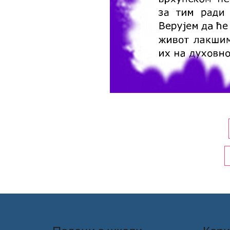
Кретање
чланка