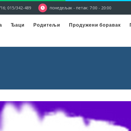
16; 015/342-489
понедељак - петак: 7:00 - 20:00
а
Ђаци
Родитељи
Продужени боравак