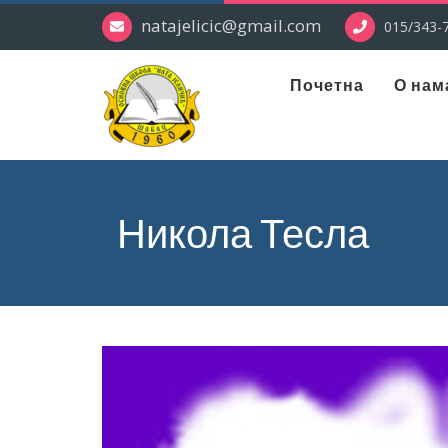
natajelicic@gmail.com
015/343-7
Почетна
О нам
Никола Тесла