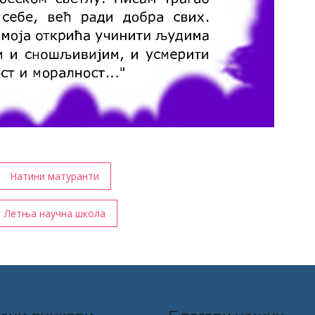
Натини матуранти
Летња научна школа