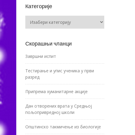
Категорије
Категорије
Скорашњи чланци
Завршни испит
Тестирање и упис ученика у први
разред
Припрема хуманитарне акције
Дан отворених врата у Средњој
пољопривредној школи
Општинско такмичење из биологије