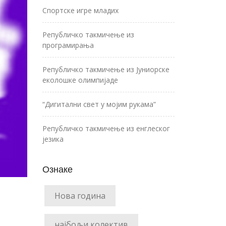
Спортске игре младих
Републичко такмичење из
програмирања
Републичко такмичење из Јуниорске
еколошке олимпијаде
“Дигитални свет у мојим рукама”
Републичко такмичење из енглеског
језика
Ознаке
Нова година
најбољи колектив