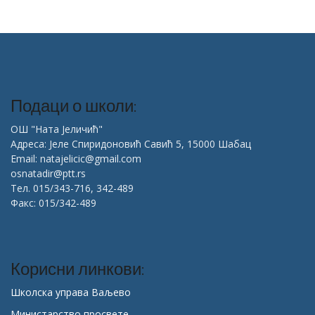
Подаци о школи:
ОШ "Ната Јеличић"
Адреса: Јеле Спиридоновић Савић 5, 15000 Шабац
Email: natajelicic@gmail.com
osnatadir@ptt.rs
Тел. 015/343-716, 342-489
Факс: 015/342-489
Корисни линкови:
Школска управа Ваљево
Министарство просвете