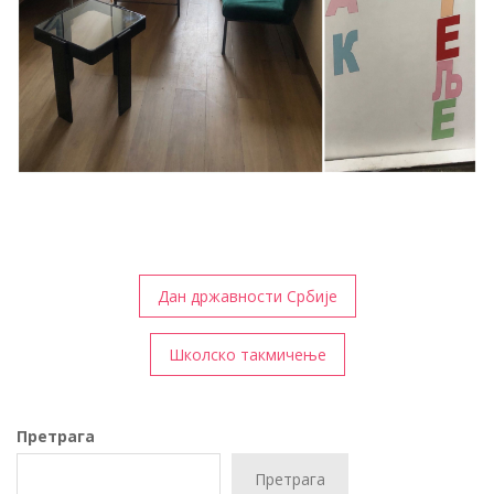
Кретање
Дан државности Србије
чланка
Школско такмичење
Претрага
Претрага