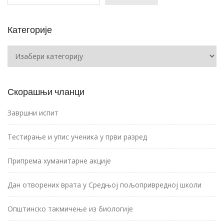
Категорије
Категорије
Скорашњи чланци
Завршни испит
Тестирање и упис ученика у први разред
Припрема хуманитарне акције
Дан отворених врата у Средњој пољопривредној школи
Општинско такмичење из биологије