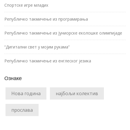
Спортске игре младих
Републичко такмичење из програмирања
Републичко такмичење из Јуниорске еколошке олимпијаде
“Дигитални свет у мојим рукама”
Републичко такмичење из енглеског језика
Ознаке
Нова година
најбољи колектив
прослава