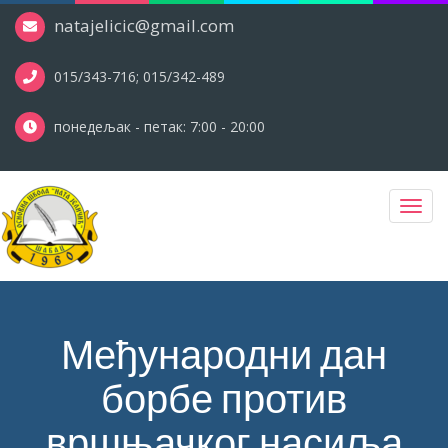
natajelicic@gmail.com
015/343-716; 015/342-489
понедељак - петак: 7:00 - 20:00
Toggl
navig
Међународни дан
борбе против
вршњачког насиља