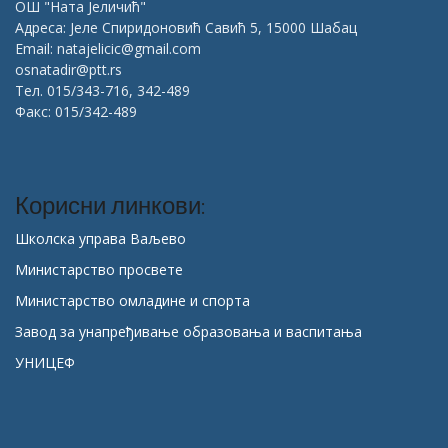
ОШ "Ната Јеличић"
Адреса: Јеле Спиридоновић Савић 5, 15000 Шабац
Email: natajelicic@gmail.com
osnatadir@ptt.rs
Тел. 015/343-716, 342-489
Факс: 015/342-489
Корисни линкови:
Школска управа Ваљево
Министарство просвете
Министарство омладине и спорта
Завод за унапређивање образовања и васпитања
УНИЦЕФ