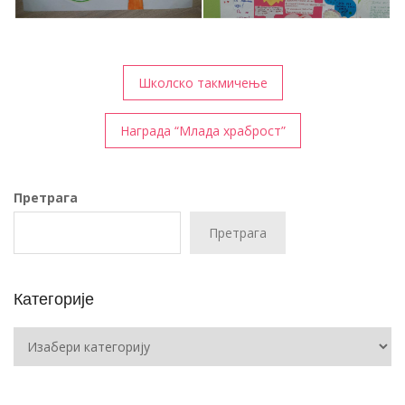
Кретање
Школско такмичење
чланка
Награда “Млада храброст”
Претрага
Претрага
Категорије
Категорије