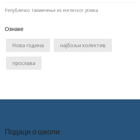
Републичко такмичење из енглеског језика
Ознаке
Нова година
најбољи колектив
прослава
Подаци о школи: