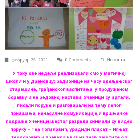
фебруар 26, 2021 -
0 Comments
-
Новости
У току ове недеље реализовали смо у матичној
школи и у Дреновцу: радионице на часу одељењског
старешине, грађанског васпитања, у продуженом
боравку и на редовној настави. Ученици су цртали,
писали поруке и разговарали на тему лепог
понашања, ненасилне комуникације и вршњачке
подршке.Ученици шестог разреда снимали су видео
поруку – Теа Топаловић, урадили плакат – Игњат
Теодоровић и правили квиз на тему заштите од