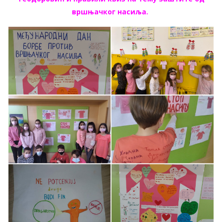
вршњачког насиља.