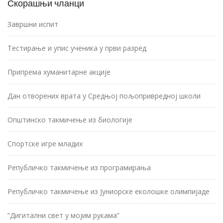
Скорашњи чланци
Завршни испит
Тестирање и упис ученика у први разред
Припрема хуманитарне акције
Дан отворених врата у Средњој пољопривредној школи
Општинско такмичење из биологије
Спортске игре младих
Републичко такмичење из програмирања
Републичко такмичење из Јуниорске еколошке олимпијаде
“Дигитални свет у мојим рукама”