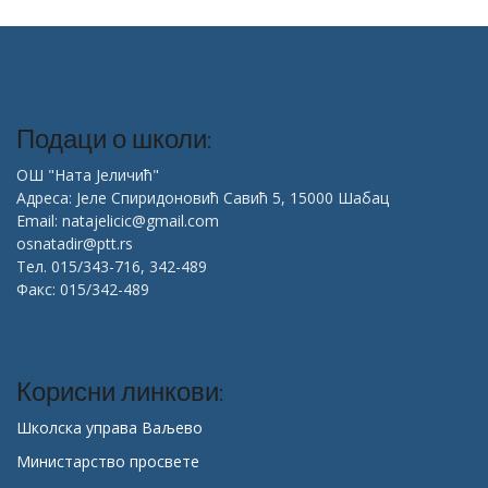
Подаци о школи:
ОШ "Ната Јеличић"
Адреса: Јеле Спиридоновић Савић 5, 15000 Шабац
Email: natajelicic@gmail.com
osnatadir@ptt.rs
Тел. 015/343-716, 342-489
Факс: 015/342-489
Корисни линкови:
Школска управа Ваљево
Министарство просвете