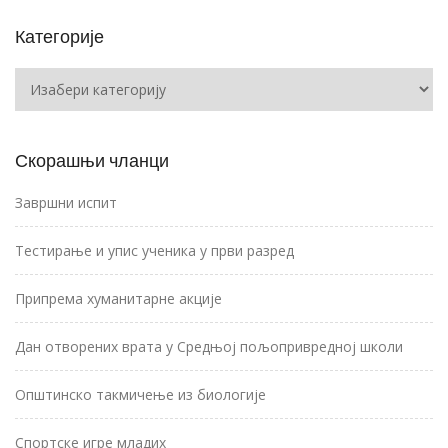
Категорије
Категорије
Скорашњи чланци
Завршни испит
Тестирање и упис ученика у први разред
Припрема хуманитарне акције
Дан отворених врата у Средњој пољопривредној школи
Општинско такмичење из биологије
Спортске игре младих