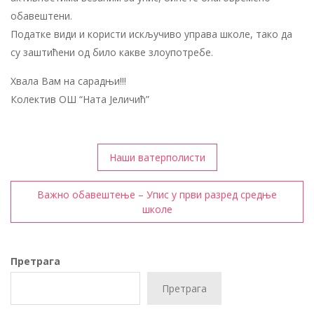
обавештени.
Податке види и користи искључиво управа школе, тако да
су заштићени од било какве злоупотребе.
Хвала Вам на сарадњи!!!
Колектив ОШ “Ната Јеличић”
Кретање
Наши ватерполисти
чланка
Важно обавештење – Упис у први разред средње
школе
Претрага
Претрага