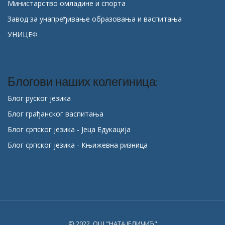
Министарство омладине и спорта
Завод за унапређивање образовања и васпитања
УНИЦЕФ
Блогови наших колегиница:
Блог руског језика
Блог грађанског васпитања
Блог српског језика - Јеца Едукација
Блог српског језика - Књижевна ризница
© 2022. ОШ "НАТА ЈЕЛИЧИЋ"