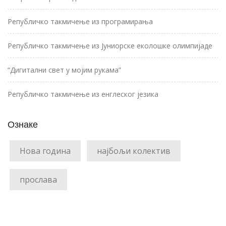
Републичко такмичење из програмирања
Републичко такмичење из Јуниорске еколошке олимпијаде
“Дигитални свет у мојим рукама”
Републичко такмичење из енглеског језика
Ознаке
Нова година
најбољи колектив
прослава