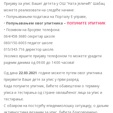
Пријаву за упис Вашег детета у ОШ “Ната Jеличић” Шабац
можете реализовати на следеће начине:
• Попуњавањем података на Порталу Е-управе,
•
Попуњавањем овог упитника –
ПОПУНИТЕ УПИТНИК
• Позивом на бројеве телефона:
064/458-3680 секретар школе
060/150-6003 педагог школе
015/343-716 директор школе.
Уколико вршите пријаву телефоном то можете урадити
радним данима од 09:00 до 14:00 часова!
Од дана
22.03.2021
. године можете путем овог упитника
пријавити Ваше дете за упис у први разред.
Када попуните упитник, бићете обавештени о термину
уписа и тестирања од стране овлашћеног лица за упис и
тестирање.
С обзиром на постојећу епидемиолошку ситуацију, о даљим
активностима везаним за упис, бићете благовремено