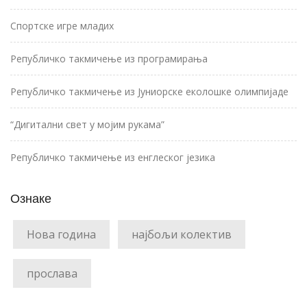
Спортске игре младих
Републичко такмичење из програмирања
Републичко такмичење из Јуниорске еколошке олимпијаде
“Дигитални свет у мојим рукама”
Републичко такмичење из енглеског језика
Ознаке
Нова година
најбољи колектив
прослава