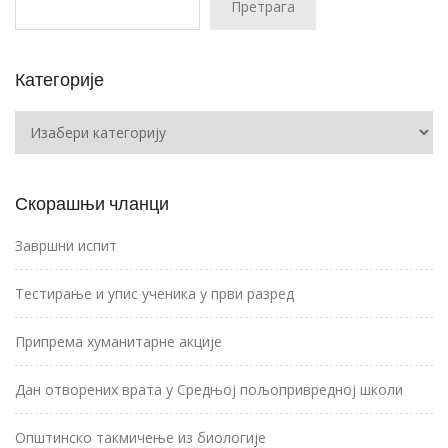
Претрага
Категорије
Категорије
Скорашњи чланци
Завршни испит
Тестирање и упис ученика у први разред
Припрема хуманитарне акције
Дан отворених врата у Средњој пољопривредној школи
Општинско такмичење из биологије