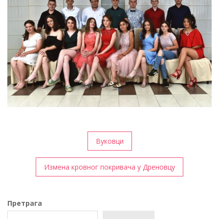
Кретање
Вуковци
чланка
Измена кровног покривача у Дреновцу
Претрага