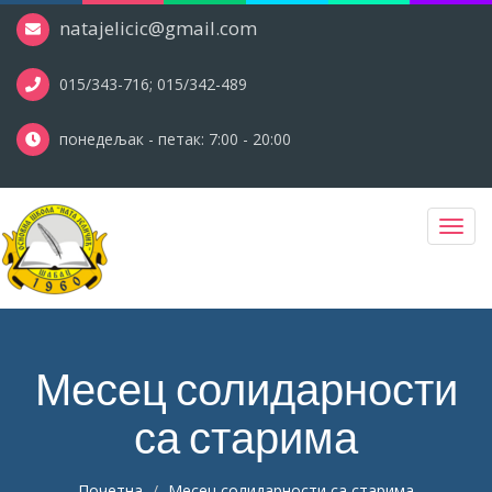
natajelicic@gmail.com
015/343-716; 015/342-489
понедељак - петак: 7:00 - 20:00
Toggl
navig
Месец солидарности
са старима
Почетна
Месец солидарности са старима