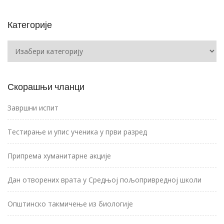
Категорије
Категорије
Скорашњи чланци
Завршни испит
Тестирање и упис ученика у први разред
Припрема хуманитарне акције
Дан отворених врата у Средњој пољопривредној школи
Општинско такмичење из биологије