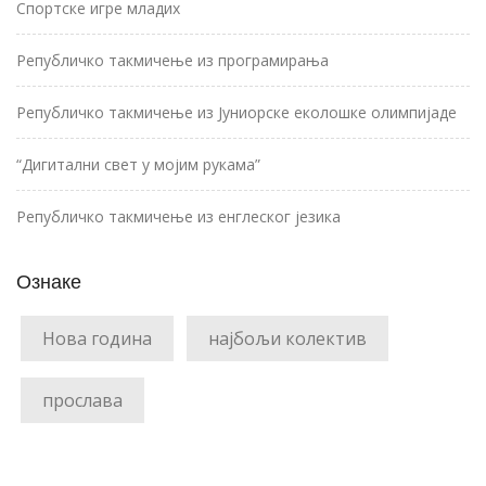
Спортске игре младих
Републичко такмичење из програмирања
Републичко такмичење из Јуниорске еколошке олимпијаде
“Дигитални свет у мојим рукама”
Републичко такмичење из енглеског језика
Ознаке
Нова година
најбољи колектив
прослава