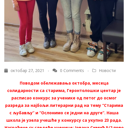
октобар 27, 2021 -
0 Comments
-
Новости
Поводом обележавања октобра, месеца
солидарности са старима, Геронтолошки центар је
расписао конкурс за ученике од петог до осмог
разреда за најбољи литерарни рад на тему “Старима
с љубављу” и “Ослонимо се једни на друге”. Наша
школа је узела учешће у конкурсу са укупно 23 рада.
Награђене су следеће ученице: Јована Симић 5/2 прво