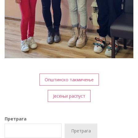
Кретање
Општинско такмичење
чланка
Јесењи распуст
Претрага
Претрага