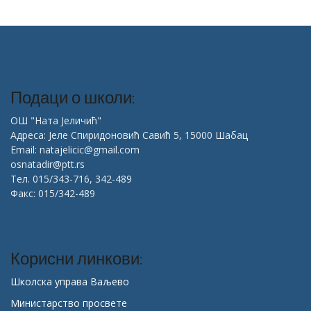
Подаци о школи:
ОШ "Ната Јеличић"
Адреса: Јеле Спиридоновић Савић 5, 15000 Шабац
Email: natajelicic@gmail.com
osnatadir@ptt.rs
Тел. 015/343-716, 342-489
Факс: 015/342-489
Корисни линкови:
Школска управа Ваљево
Министарство просвете