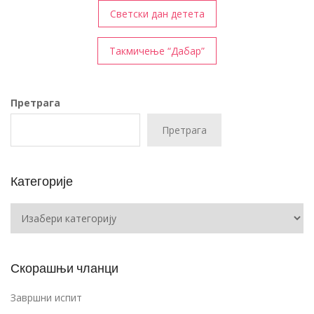
Кретање
Светски дан детета
чланка
Такмичење “Дабар”
Претрага
Претрага
Категорије
Категорије
Скорашњи чланци
Завршни испит