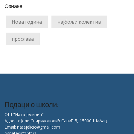
Ознаке
Нова година
најбољи колектив
прослава
Подаци о школи:
ОШ "Ната Јеличић"
Адреса: Јеле Спиридоновић Савић 5, 15000 Шабац
Email: natajelicic@gmail.com
osnatadir@ptt.rs