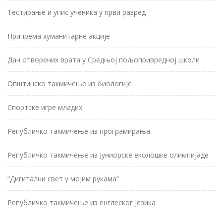
Тестирање и упис ученика у први разред
Припрема хуманитарне акције
Дан отворених врата у Средњој пољопривредној школи
Општинско такмичење из биологије
Спортске игре младих
Републичко такмичење из програмирања
Републичко такмичење из Јуниорске еколошке олимпијаде
“Дигитални свет у мојим рукама”
Републичко такмичење из енглеског језика