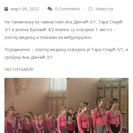
март 09, 2023 -
0 Comments
-
Новости
На такмичењу из гимнастике Ана Динчић 3/1, Тара Спајић
3/1 и Јелена Вуковић 4/2 екипно су освојиле 1. место –
златну медаљу и пласман на међуокружно.
Појединачно – златну медаљу освојила је Тара Спајић 3/1, а
сребрну Ана Динчић 3/1.
ЧЕСТИТАМО!!!