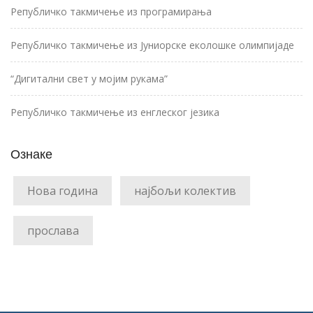
Републичко такмичење из програмирања
Републичко такмичење из Јуниорске еколошке олимпијаде
“Дигитални свет у мојим рукама”
Републичко такмичење из енглеског језика
Ознаке
Нова година
најбољи колектив
прослава