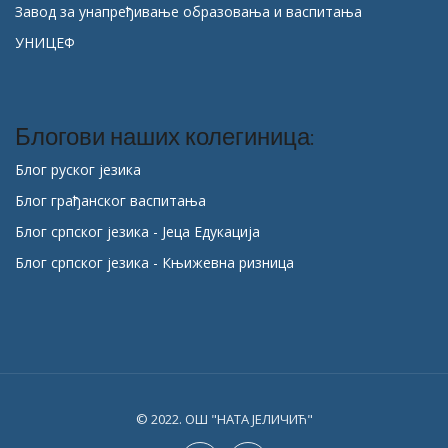
Завод за унапређивање образовања и васпитања
УНИЦЕФ
Блогови наших колегиница:
Блог руског језика
Блог грађанског васпитања
Блог српског језика - Јеца Едукација
Блог српског језика - Књижевна ризница
© 2022. ОШ "НАТА ЈЕЛИЧИЋ"