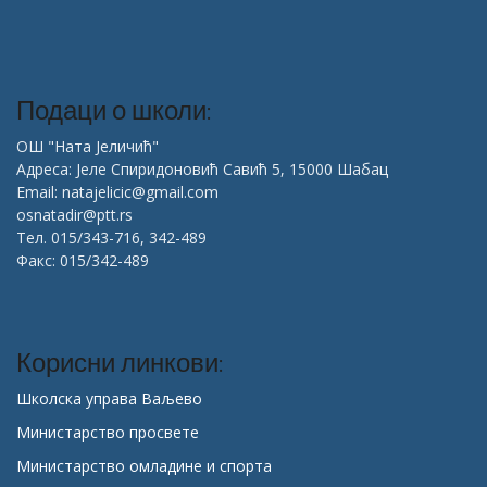
Подаци о школи:
ОШ "Ната Јеличић"
Адреса: Јеле Спиридоновић Савић 5, 15000 Шабац
Email: natajelicic@gmail.com
osnatadir@ptt.rs
Тел. 015/343-716, 342-489
Факс: 015/342-489
Корисни линкови:
Школска управа Ваљево
Министарство просвете
Министарство омладине и спорта