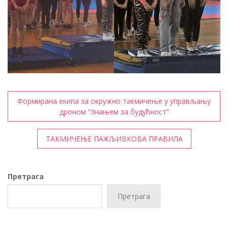
Кретање
Формирана екипа за окружно такмичење у управљању
чланка
дроном “Знањем за будућност”
ТАКМИЧЕЊЕ ПАЖЉИВКОВА ПРАВИЛА
Претрага
Претрага