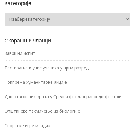
Категорије
Категорије
Скорашњи чланци
Завршни испит
Тестирање и упис ученика у први разред
Припрема хуманитарне акције
Дан отворених врата у Средњој пољопривредној школи
Општинско такмичење из биологије
Спортске игре младих