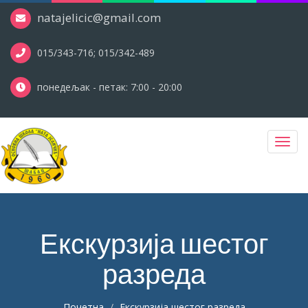
natajelicic@gmail.com
015/343-716; 015/342-489
понедељак - петак: 7:00 - 20:00
Toggl
navig
Екскурзија шестог
разреда
Почетна
Екскурзија шестог разреда