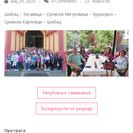
мај 29, 2023 -
0 Comments
-
Новости
Шабац – Засавица – Сремска Митровица – Крушедол –
Сремски Карловци – Шабац.
Кретање
Републичко такмичење
чланка
Екскурзија петог разреда
Претрага