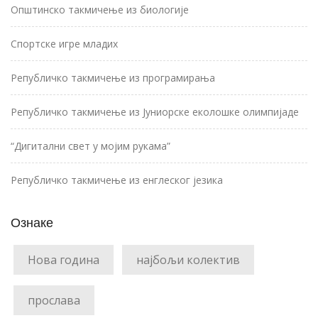
Општинско такмичење из биологије
Спортске игре младих
Републичко такмичење из програмирања
Републичко такмичење из Јуниорске еколошке олимпијаде
“Дигитални свет у мојим рукама”
Републичко такмичење из енглеског језика
Ознаке
Нова година
најбољи колектив
прослава