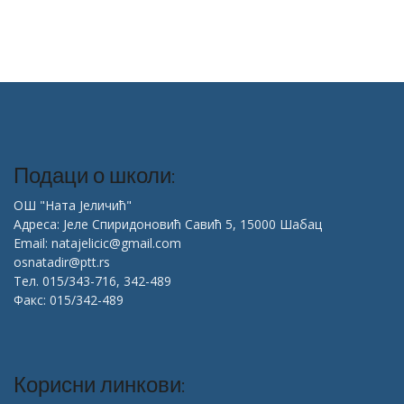
Подаци о школи:
ОШ "Ната Јеличић"
Адреса: Јеле Спиридоновић Савић 5, 15000 Шабац
Email: natajelicic@gmail.com
osnatadir@ptt.rs
Тел. 015/343-716, 342-489
Факс: 015/342-489
Корисни линкови: