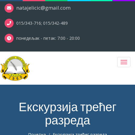
natajelicic@gmail.com
015/343-716; 015/342-489
понедељак - петак: 7:00 - 20:00
Toggl
navig
Екскурзија трећег
разреда
Почетна
Екскурзија трећег разреда