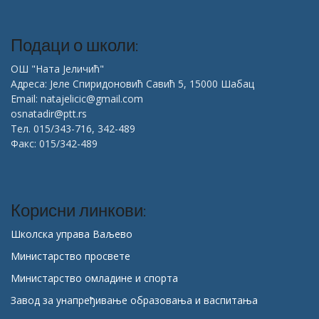
Подаци о школи:
ОШ "Ната Јеличић"
Адреса: Јеле Спиридоновић Савић 5, 15000 Шабац
Email: natajelicic@gmail.com
osnatadir@ptt.rs
Тел. 015/343-716, 342-489
Факс: 015/342-489
Корисни линкови:
Школска управа Ваљево
Министарство просвете
Министарство омладине и спорта
Завод за унапређивање образовања и васпитања