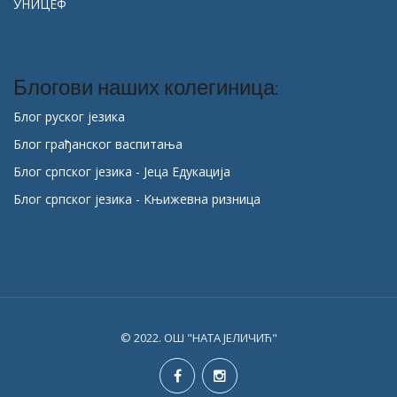
УНИЦЕФ
Блогови наших колегиница:
Блог руског језика
Блог грађанског васпитања
Блог српског језика - Јеца Едукација
Блог српског језика - Књижевна ризница
© 2022. ОШ "НАТА ЈЕЛИЧИЋ"