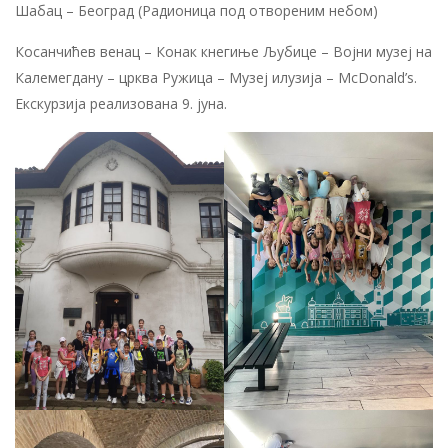
Шабац – Београд (Радионица под отвореним небом)
Косанчићев венац – Конак кнегиње Љубице – Војни музеј на
Калемегдану – црква Ружица – Музеј илузија – McDonald’s.
Екскурзија реализована 9. јуна.