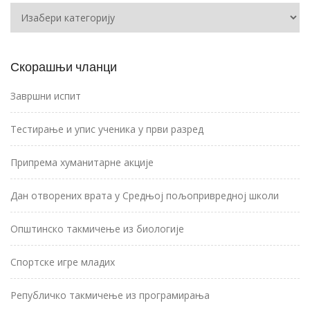
Категорије
Скорашњи чланци
Завршни испит
Тестирање и упис ученика у први разред
Припрема хуманитарне акције
Дан отворених врата у Средњој пољопривредној школи
Општинско такмичење из биологије
Спортске игре младих
Републичко такмичење из програмирања