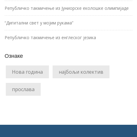
Републичко такмичење из Јуниорске еколошке олимпијаде
“Дигитални свет у мојим рукама”
Републичко такмичење из енглеског језика
Ознаке
Нова година
најбољи колектив
прослава