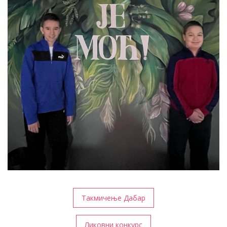
Кретање
Такмичење Дабар
чланка
Ликовни конкурс