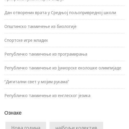
Дан отворених врата у Средњој пољопривредној школи
Општинско такмичење из биологије
Спортске игре младих
Републичко такмичење из програмирања
Републичко такмичење из Јуниорске еколошке олимпијаде
“Дигитални свет у мојим рукама”
Републичко такмичење из енглеског језика
Ознаке
Нова година
најбољи колектив