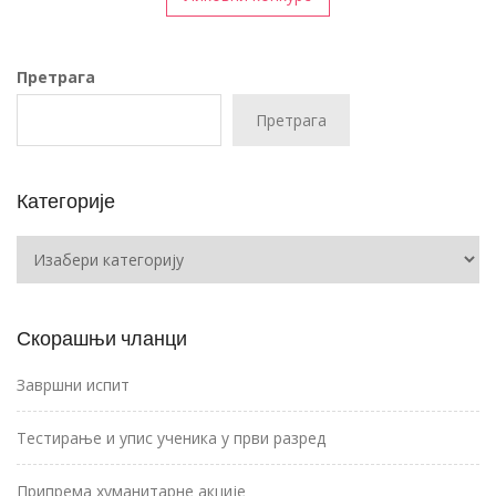
Претрага
Претрага
Категорије
Категорије
Скорашњи чланци
Завршни испит
Тестирање и упис ученика у први разред
Припрема хуманитарне акције