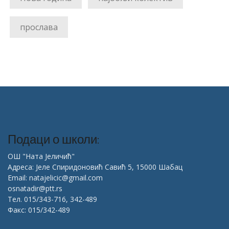
прослава
Подаци о школи:
ОШ "Ната Јеличић"
Адреса: Јеле Спиридоновић Савић 5, 15000 Шабац
Email: natajelicic@gmail.com
osnatadir@ptt.rs
Тел. 015/343-716, 342-489
Факс: 015/342-489