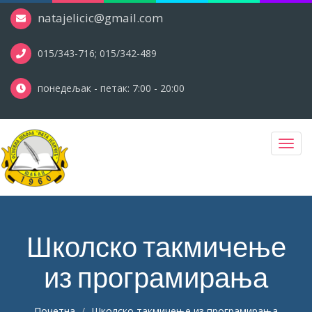
natajelicic@gmail.com
015/343-716; 015/342-489
понедељак - петак: 7:00 - 20:00
Toggl
navig
Школско такмичење
из програмирања
Почетна
Школско такмичење из програмирања