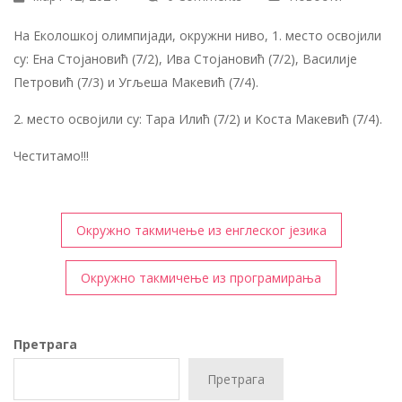
На Еколошкој олимпијади, окружни ниво, 1. место освојили
су: Ена Стојановић (7/2), Ива Стојановић (7/2), Василије
Петровић (7/3) и Угљеша Макевић (7/4).
2. место освојили су: Тара Илић (7/2) и Коста Макевић (7/4).
Честитамо!!!
Кретање
Окружно такмичење из енглеског језика
чланка
Окружно такмичење из програмирања
Претрага
Претрага