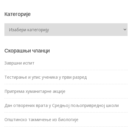
Категорије
Категорије
Скорашњи чланци
Завршни испит
Тестирање и упис ученика у први разред
Припрема хуманитарне акције
Дан отворених врата у Средњој пољопривредној школи
Општинско такмичење из биологије