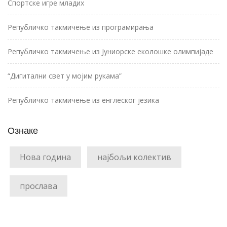
Спортске игре младих
Републичко такмичење из програмирања
Републичко такмичење из Јуниорске еколошке олимпијаде
“Дигитални свет у мојим рукама”
Републичко такмичење из енглеског језика
Ознаке
Нова година
најбољи колектив
прослава