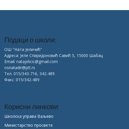
Подаци о школи:
ОШ "Ната Јеличић"
Адреса: Јеле Спиридоновић Савић 5, 15000 Шабац
Email: natajelicic@gmail.com
osnatadir@ptt.rs
Тел. 015/343-716, 342-489
Факс: 015/342-489
Корисни линкови:
Школска управа Ваљево
Министарство просвете