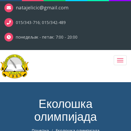
natajelicic@gmail.com
015/343-716; 015/342-489
понедељак - петак: 7:00 - 20:00
Toggl
navig
Еколошка
олимпијада
Почетна
Еколошка олимпијада