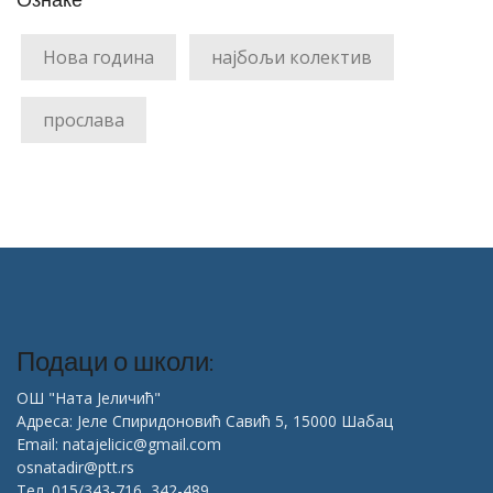
Нова година
најбољи колектив
прослава
Подаци о школи:
ОШ "Ната Јеличић"
Адреса: Јеле Спиридоновић Савић 5, 15000 Шабац
Email: natajelicic@gmail.com
osnatadir@ptt.rs
Тел. 015/343-716, 342-489