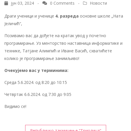
јун 03, 2024 -
0 Comments
-
Новости
Драги ученици и ученице
4. разреда
основне школе „Ната
Јеличић“,
Позивамо вас да дођете на кратак увод у почетно
програмирање. Уз менторство наставница информатике и
технике, Татјане Алимпић и Иване Васић, схватићете
колико је програмирање занимљиво!
Очекујемо вас у терминима:
Среда 5.6.2024. од 8:20 до 10:15
Четвртак 6.6.2024. од 7:30 до 9:05
Видимо се!
Кретање
Републичко такмичење “Триолица”