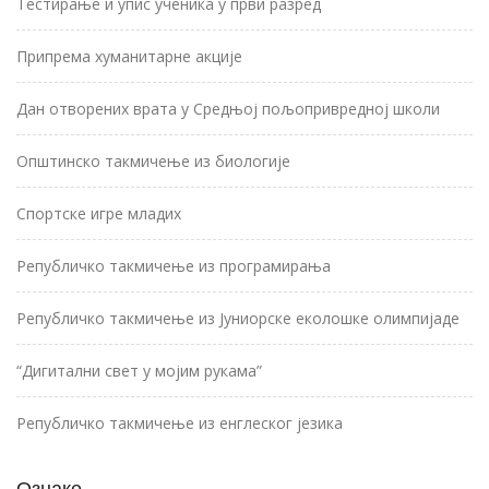
Тестирање и упис ученика у први разред
Припрема хуманитарне акције
Дан отворених врата у Средњој пољопривредној школи
Општинско такмичење из биологије
Спортске игре младих
Републичко такмичење из програмирања
Републичко такмичење из Јуниорске еколошке олимпијаде
“Дигитални свет у мојим рукама”
Републичко такмичење из енглеског језика
Ознаке