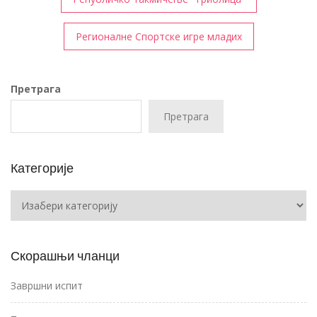
чланка
Регионалне Спортске игре младих
Претрага
Претрага
Категорије
Категорије
Скорашњи чланци
Завршни испит