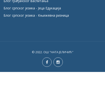
Блог грађанског васпитања
Блог српског језика - Јеца Едукација
Блог српског језика - Књижевна ризница
© 2022. ОШ "НАТА ЈЕЛИЧИЋ"