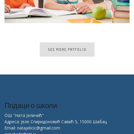
SEE MORE PRTFOLIO
Подаци о школи:
ОШ "Ната Јеличић"
Адреса: Јеле Спиридоновић Савић 5, 15000 Шабац
Email: natajelicic@gmail.com