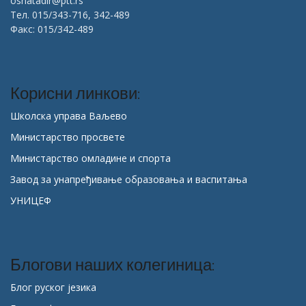
osnatadir@ptt.rs
Тел. 015/343-716, 342-489
Факс: 015/342-489
Корисни линкови:
Школска управа Ваљево
Министарство просвете
Министарство омладине и спорта
Завод за унапређивање образовања и васпитања
УНИЦЕФ
Блогови наших колегиница:
Блог руског језика