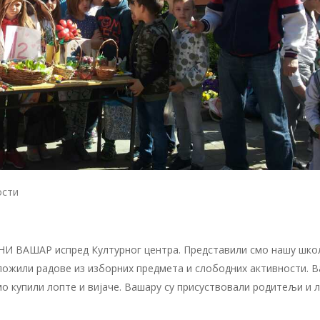
ости
НИ ВАШАР испред Културног центра. Представили смо нашу шко
зложили радове из изборних предмета и слободних активности. В
мо купили лопте и вијаче. Вашару су присуствовали родитељи и 