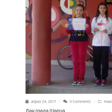
април 24, 2017 -
0 Comments
-
Нов
Дан града Шапца