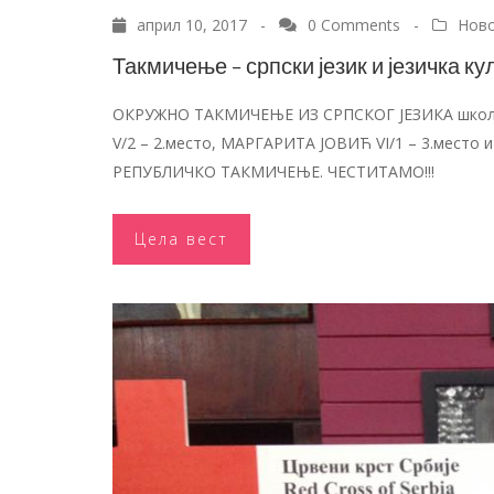
април 10, 2017 -
0 Comments
-
Нов
Такмичење – српски језик и језичка ку
ОКРУЖНО ТАКМИЧЕЊЕ ИЗ СРПСКОГ ЈЕЗИКА школск
V/2 – 2.место, МАРГАРИТА ЈОВИЋ VI/1 – 3.место и
РЕПУБЛИЧКО ТАКМИЧЕЊЕ. ЧЕСТИТАМО!!!
Цела вест