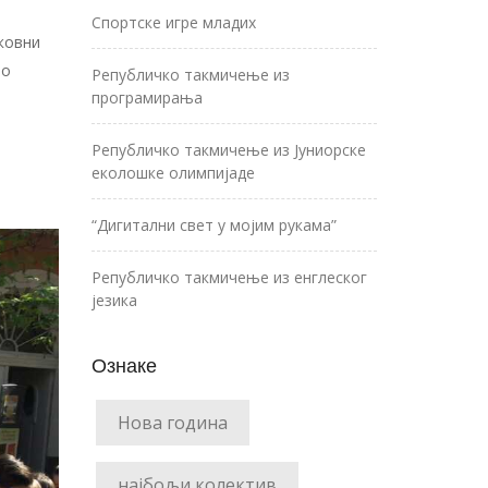
Спортске игре младих
ковни
мо
Републичко такмичење из
програмирања
Републичко такмичење из Јуниорске
еколошке олимпијаде
“Дигитални свет у мојим рукама”
Републичко такмичење из енглеског
језика
Ознаке
Нова година
најбољи колектив