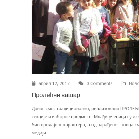
април 12, 2017 -
0 Comments
-
Нов
Пролећни вашар
Данас смо, традиционално, реализовали ПРОЛЕЋ
секције и изборне предмете. Млађи ученици су и
био продајног карактера, а од зарађеног новца с
медији.