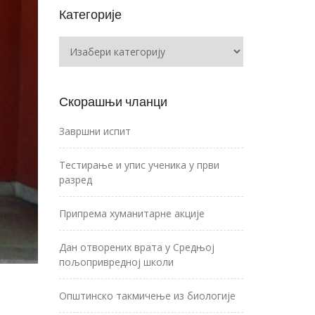
Категорије
Категорије
Скорашњи чланци
Завршни испит
Тестирање и упис ученика у први
разред
Припрема хуманитарне акције
Дан отворених врата у Средњој
пољопривредној школи
Општинско такмичење из биологије