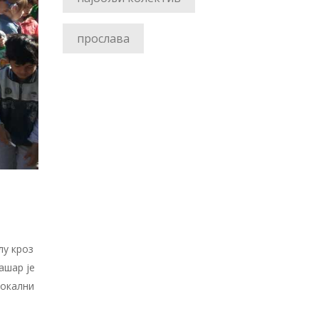
прослава
лу кроз
ашар је
локални