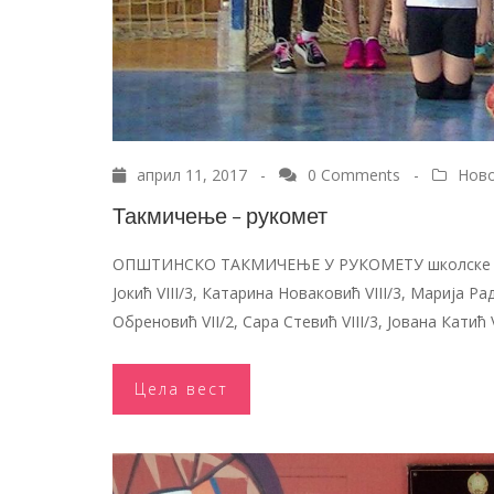
април 11, 2017 -
0 Comments
-
Нов
Такмичење – рукомет
ОПШТИНСКО ТАКМИЧЕЊЕ У РУКОМЕТУ школске 2016/
Јокић VIII/3, Катарина Новаковић VIII/3, Марија Ра
Обреновић VII/2, Сара Стевић VIII/3, Јована Катић
Цела вест