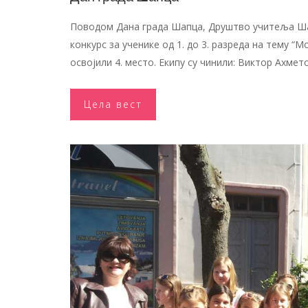
Поводом Дана града Шапца, Друштво учитеља Шапц
конкурс за ученике од 1. до 3. разреда на тему “М
освојили 4. место. Екипу су чинили: Виктор Ахмето
Цела вест