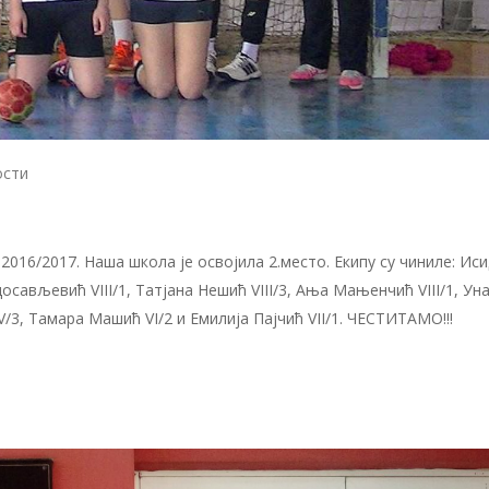
ости
2017. Наша школа је освојила 2.место. Екипу су чиниле: Ис
досављевић VIII/1, Татјана Нешић VIII/3, Ања Мањенчић VIII/1, Ун
 V/3, Тамара Машић VI/2 и Емилија Пајчић VII/1. ЧЕСТИТАМО!!!