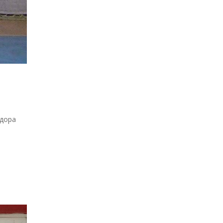
идора
а