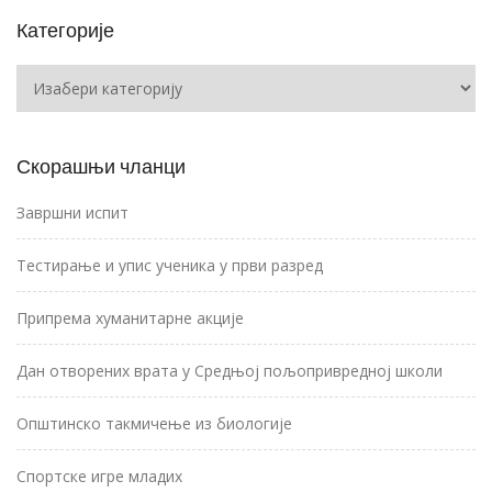
Категорије
Категорије
Скорашњи чланци
Завршни испит
Тестирање и упис ученика у први разред
Припрема хуманитарне акције
Дан отворених врата у Средњој пољопривредној школи
Општинско такмичење из биологије
Спортске игре младих