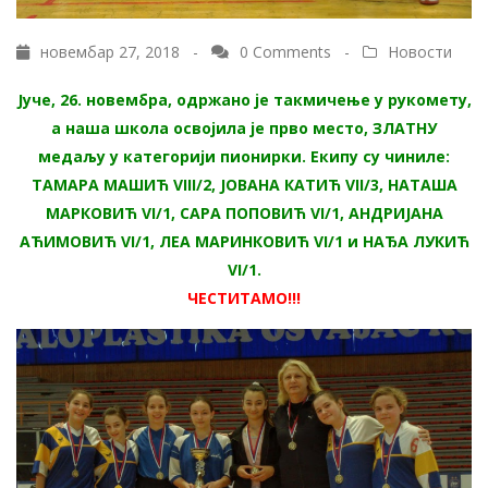
новембар 27, 2018 -
0 Comments
-
Новости
Јуче, 26. новембра, одржано је такмичење у рукомету,
а наша школа освојила је прво место, ЗЛАТНУ
медаљу у категорији пионирки. Екипу су чиниле:
ТАМАРА МАШИЋ VIII/2, ЈОВАНА КАТИЋ VII/3, НАТАША
МАРКОВИЋ VI/1, САРА ПОПОВИЋ VI/1, АНДРИЈАНА
АЋИМОВИЋ VI/1, ЛЕА МАРИНКОВИЋ VI/1 и НАЂА ЛУКИЋ
VI/1.
ЧЕСТИТАМО!!!