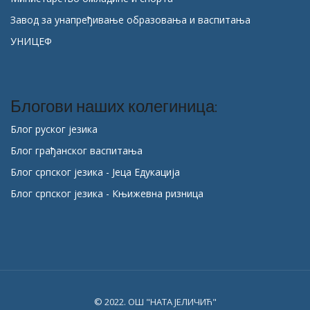
Завод за унапређивање образовања и васпитања
УНИЦЕФ
Блогови наших колегиница:
Блог руског језика
Блог грађанског васпитања
Блог српског језика - Јеца Едукација
Блог српског језика - Књижевна ризница
© 2022. ОШ "НАТА ЈЕЛИЧИЋ"