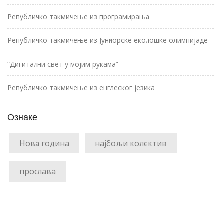
Републичко такмичење из програмирања
Републичко такмичење из Јуниорске еколошке олимпијаде
“Дигитални свет у мојим рукама”
Републичко такмичење из енглеског језика
Ознаке
Нова година
најбољи колектив
прослава