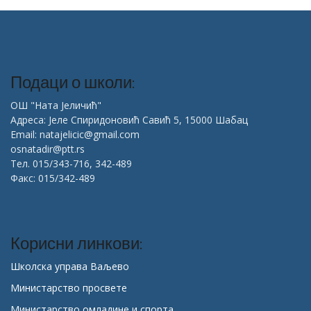
Подаци о школи:
ОШ "Ната Јеличић"
Адреса: Јеле Спиридоновић Савић 5, 15000 Шабац
Email: natajelicic@gmail.com
osnatadir@ptt.rs
Тел. 015/343-716, 342-489
Факс: 015/342-489
Корисни линкови:
Школска управа Ваљево
Министарство просвете
Министарство омладине и спорта