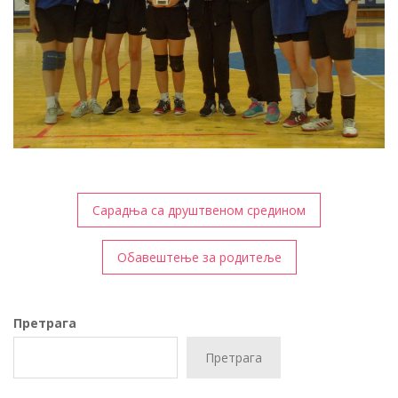
Кретање
Сарадња са друштвеном средином
чланка
Обавештење за родитеље
Претрага
Претрага