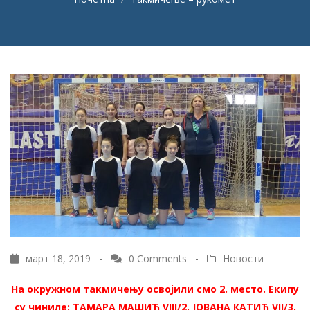
март 18, 2019 -
0 Comments
-
Новости
На окружном такмичењу освојили смо 2. место. Екипу
су чиниле: ТАМАРА МАШИЋ VIII/2, ЈОВАНА КАТИЋ VII/3,