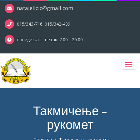
natajelicic@gmail.com
015/343-716; 015/342-489
понедељак - петак: 7:00 - 20:00
Toggl
navig
Такмичење –
рукомет
Почетна
Такмичење – рукомет