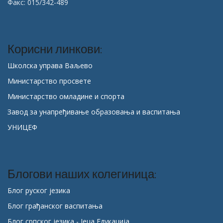
Факс: 015/342-489
Корисни линкови:
Школска управа Ваљево
Министарство просвете
Министарство омладине и спорта
Завод за унапређивање образовања и васпитања
УНИЦЕФ
Блогови наших колегиница:
Блог руског језика
Блог грађанског васпитања
Блог српског језика - Јеца Едукација