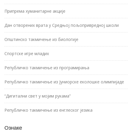
Припрема хуманитарне акције
Дан отворених врата у Средњој пољопривредној школи
Општинско такмичење из биологије
Спортске игре младих
Републичко такмичење из програмирања
Републичко такмичење из Јуниорске еколошке олимпијаде
“Дигитални свет у мојим рукама”
Републичко такмичење из енглеског језика
Ознаке