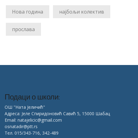
Нова година
најбољи колектив
прослава
Подаци о школи:
ОШ "Ната Јеличић"
Адреса: Јеле Спиридоновић Савић 5, 15000 Шабац
Email: natajelicic@gmail.com
osnatadir@ptt.rs
Тел. 015/343-716, 342-489