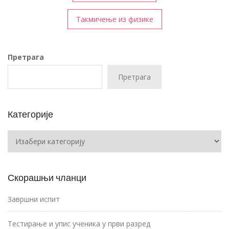
чланка
Такмичење из физике
Претрага
Претрага
Категорије
Категорије
Скорашњи чланци
Завршни испит
Тестирање и упис ученика у први разред