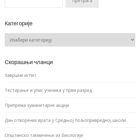
Претрага
Категорије
Категорије
Скорашњи чланци
Завршни испит
Тестирање и упис ученика у први разред
Припрема хуманитарне акције
Дан отворених врата у Средњој пољопривредној школи
Општинско такмичење из биологије