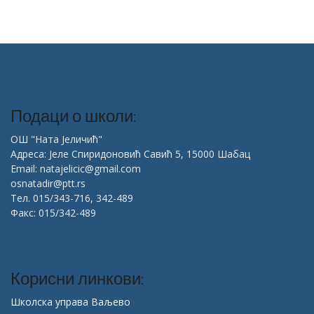
Подаци о школи:
ОШ "Ната Јеличић"
Адреса: Јеле Спиридоновић Савић 5, 15000 Шабац
Email: natajelicic@gmail.com
osnatadir@ptt.rs
Тел. 015/343-716, 342-489
Факс: 015/342-489
Корисни линкови:
Школска управа Ваљево