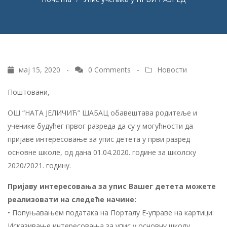
мај 15, 2020 -
0 Comments
-
Новости
Поштовани,
ОШ “НАТА ЈЕЛИЧИЋ” ШАБАЦ обавештава родитеље и
ученике будућег првог разреда да су у могућности да
пријаве интересовање за упис детета у први разред
основне школе, од дана 01.04.2020. године за школску
2020/2021. годину.
Пријаву интересовања за упис Вашег детета можете
реализовати на следеће начине:
• Попуњавањем података на Порталу Е-управе на картици:
Исказивање интересовања за упис у основну школу