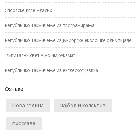
Спортске игре младих
Републичко такмичење из програмирања
Републичко такмичење из Јуниорске еколошке олимпијаде
“Дигитални свет у мојим рукама”
Републичко такмичење из енглеског језика
Ознаке
Нова година
најбољи колектив
прослава