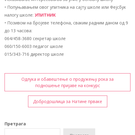
• Попуњавањем овог упитника на сајту школе или Фејсбук
налогу школе:
УПИТНИК
• Позивом на бројеве телефона, сваким радним даном од 9
до 13 часова:
064/458-3680 секретар школе
060/150-6003 педагог школе
015/343-716 директор школе
Кретање
Одлука и обавештење о продужењу рока за
чланка
подношење пријаве на конкурс
Добродошлица за Натине прваке
Претрага