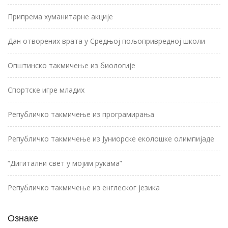
Припрема хуманитарне акције
Дан отворених врата у Средњој пољопривредној школи
Општинско такмичење из биологије
Спортске игре младих
Републичко такмичење из програмирања
Републичко такмичење из Јуниорске еколошке олимпијаде
“Дигитални свет у мојим рукама”
Републичко такмичење из енглеског језика
Ознаке