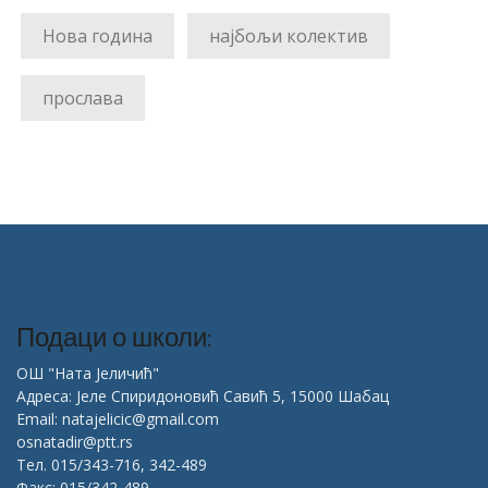
Нова година
најбољи колектив
прослава
Подаци о школи:
ОШ "Ната Јеличић"
Адреса: Јеле Спиридоновић Савић 5, 15000 Шабац
Email: natajelicic@gmail.com
osnatadir@ptt.rs
Тел. 015/343-716, 342-489
Факс: 015/342-489