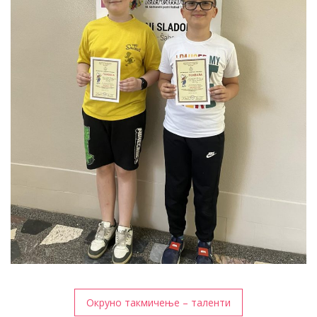
Кретање
Окруно такмичење – таленти