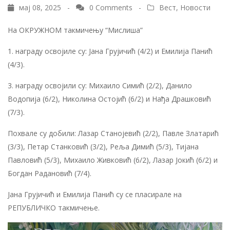
мај 08, 2025 -
0 Comments
-
Вест
,
Новости
На ОКРУЖНОМ такмичењу “Мислиша”
1. награду освојиле су: Jана Грујичић (4/2) и Емилија Панић
(4/3).
3. награду освојили су: Михаило Симић (2/2), Данило
Водопија (6/2), Николина Остојић (6/2) и Нађа Драшковић
(7/3).
Похвале су добили: Лазар Станојевић (2/2), Павле Златарић
(3/3), Петар Станковић (3/2), Реља Димић (5/3), Тијана
Павловић (5/3), Михаило Живковић (6/2), Лазар Јокић (6/2) и
Богдан Радановић (7/4).
Јана Грујичић и Емилија Панић су се пласирале на
РЕПУБЛИЧКО такмичење.