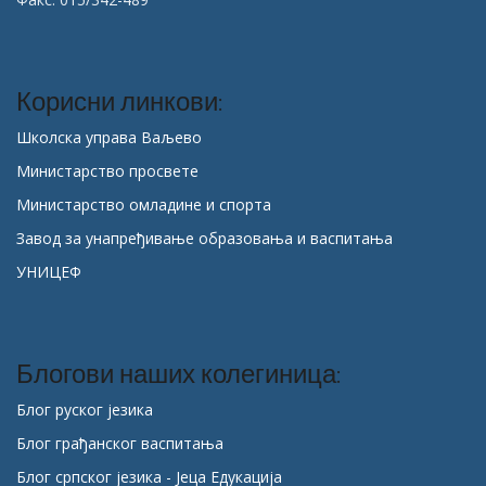
Корисни линкови:
Школска управа Ваљево
Министарство просвете
Министарство омладине и спорта
Завод за унапређивање образовања и васпитања
УНИЦЕФ
Блогови наших колегиница:
Блог руског језика
Блог грађанског васпитања
Блог српског језика - Јеца Едукација