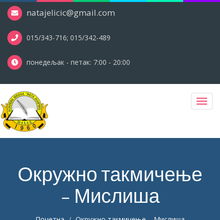
natajelicic@gmail.com
015/343-716; 015/342-489
понедељак - петак: 7:00 - 20:00
Toggl
navig
Окружно такмичење
– Мислиша
Почетна
Окружно такмичење – Мислиша