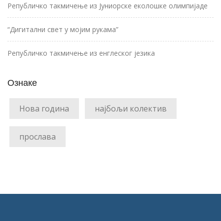
Републичко такмичење из Јуниорске еколошке олимпијаде
“Дигитални свет у мојим рукама”
Републичко такмичење из енглеског језика
Ознаке
Нова година
најбољи колектив
прослава