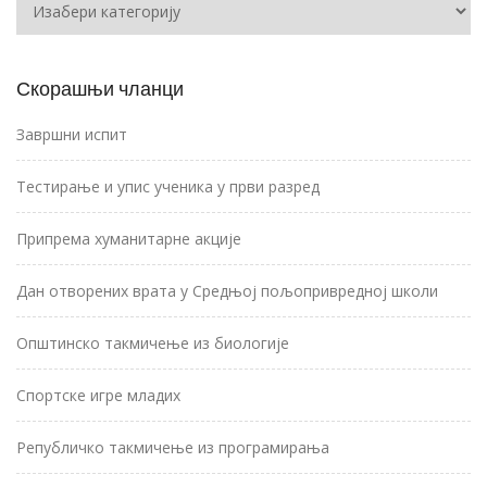
Скорашњи чланци
Завршни испит
Тестирање и упис ученика у први разред
Припрема хуманитарне акције
Дан отворених врата у Средњој пољопривредној школи
Општинско такмичење из биологије
Спортске игре младих
Републичко такмичење из програмирања