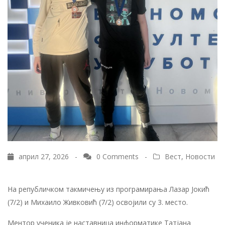
април 27, 2026 -
0 Comments
-
Вест
,
Новости
На републичком такмичењу из програмирања Лазар Јокић
(7/2) и Михаило Живковић (7/2) освојили су 3. место.
Ментор ученика је наставница информатике Татјана