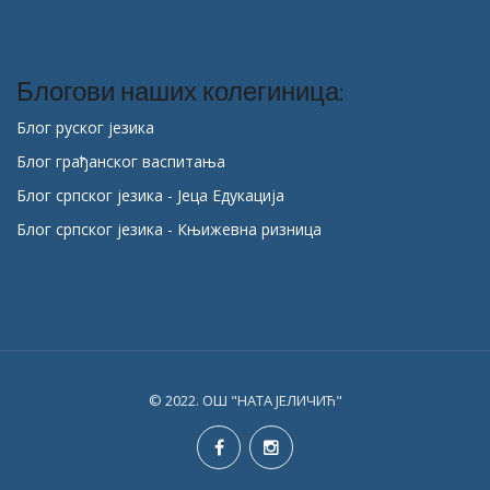
Блогови наших колегиница:
Блог руског језика
Блог грађанског васпитања
Блог српског језика - Јеца Едукација
Блог српског језика - Књижевна ризница
© 2022. ОШ "НАТА ЈЕЛИЧИЋ"