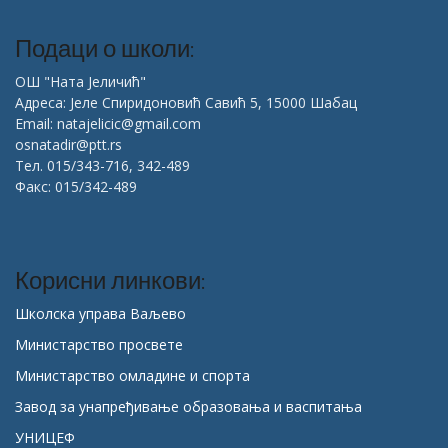
Подаци о школи:
ОШ "Ната Јеличић"
Адреса: Јеле Спиридоновић Савић 5, 15000 Шабац
Email: natajelicic@gmail.com
osnatadir@ptt.rs
Тел. 015/343-716, 342-489
Факс: 015/342-489
Корисни линкови:
Школска управа Ваљево
Министарство просвете
Министарство омладине и спорта
Завод за унапређивање образовања и васпитања
УНИЦЕФ