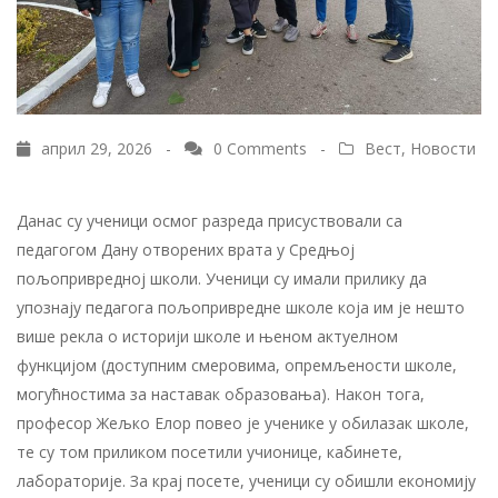
април 29, 2026 -
0 Comments
-
Вест
,
Новости
Данас су ученици осмог разреда присуствовали са
педагогом Дану отворених врата у Средњој
пољопривредној школи. Ученици су имали прилику да
упознају педагога пољопривредне школе која им је нешто
више рекла о историји школе и њеном актуелном
функцијом (доступним смеровима, опремљености школе,
могућностима за наставак образовања). Након тога,
професор Жељко Елор повео је ученике у обилазак школе,
те су том приликом посетили учионице, кабинете,
лабораторије. За крај посете, ученици су обишли економију