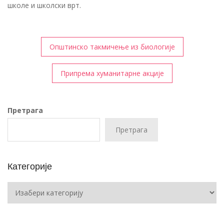
школе и школски врт.
Кретање
Општинско такмичење из биологије
чланка
Припрема хуманитарне акције
Претрага
Претрага
Категорије
Категорије