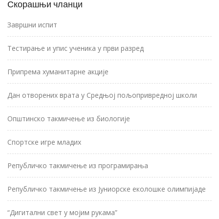
Скорашњи чланци
Завршни испит
Тестирање и упис ученика у први разред
Припрема хуманитарне акције
Дан отворених врата у Средњој пољопривредној школи
Општинско такмичење из биологије
Спортске игре младих
Републичко такмичење из програмирања
Републичко такмичење из Јуниорске еколошке олимпијаде
“Дигитални свет у мојим рукама”