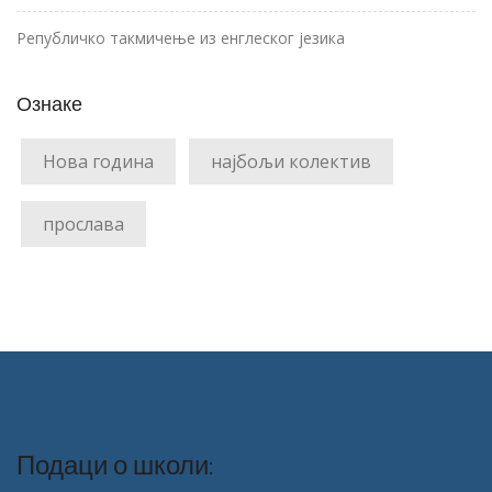
Републичко такмичење из енглеског језика
Ознаке
Нова година
најбољи колектив
прослава
Подаци о школи: