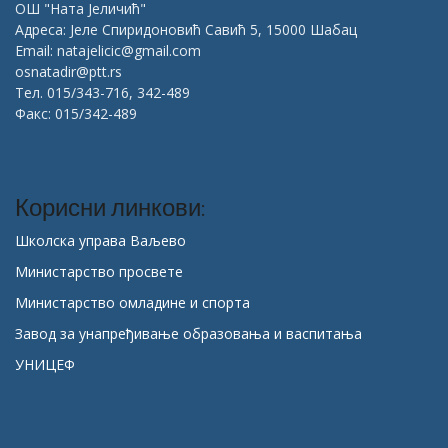
ОШ "Ната Јеличић"
Адреса: Јеле Спиридоновић Савић 5, 15000 Шабац
Email: natajelicic@gmail.com
osnatadir@ptt.rs
Тел. 015/343-716, 342-489
Факс: 015/342-489
Корисни линкови:
Школска управа Ваљево
Министарство просвете
Министарство омладине и спорта
Завод за унапређивање образовања и васпитања
УНИЦЕФ