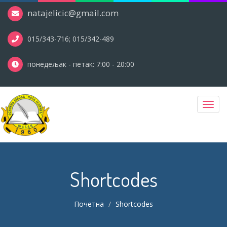
natajelicic@gmail.com
015/343-716; 015/342-489
понедељак - петак: 7:00 - 20:00
Toggl
navig
Shortcodes
Почетна
Shortcodes