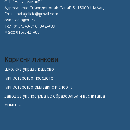
ОШ "Ната Јеличић"
Адреса: Јеле Спиридоновић Савић 5, 15000 Шабац
Email: natajelicic@gmail.com
osnatadir@ptt.rs
Тел. 015/343-716, 342-489
Факс: 015/342-489
Корисни линкови:
Школска управа Ваљево
Министарство просвете
Министарство омладине и спорта
Завод за унапређивање образовања и васпитања
УНИЦЕФ