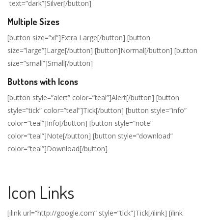
text=”dark”]Silver[/button]
Multiple Sizes
[button size=”xl”]Extra Large[/button] [button
size=”large”]Large[/button] [button]Normal[/button] [button
size=”small”]Small[/button]
Buttons with Icons
[button style=”alert” color=”teal”]Alert[/button] [button
style=”tick” color=”teal”]Tick[/button] [button style=”info”
color=”teal”]Info[/button] [button style=”note”
color=”teal”]Note[/button] [button style=”download”
color=”teal”]Download[/button]
Icon Links
[ilink url=”http://google.com” style=”tick”]Tick[/ilink] [ilink