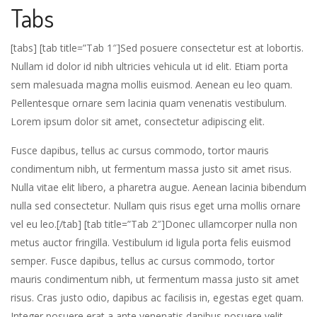
Tabs
[tabs] [tab title=”Tab 1″]Sed posuere consectetur est at lobortis.
Nullam id dolor id nibh ultricies vehicula ut id elit. Etiam porta
sem malesuada magna mollis euismod. Aenean eu leo quam.
Pellentesque ornare sem lacinia quam venenatis vestibulum.
Lorem ipsum dolor sit amet, consectetur adipiscing elit.
Fusce dapibus, tellus ac cursus commodo, tortor mauris
condimentum nibh, ut fermentum massa justo sit amet risus.
Nulla vitae elit libero, a pharetra augue. Aenean lacinia bibendum
nulla sed consectetur. Nullam quis risus eget urna mollis ornare
vel eu leo.[/tab] [tab title=”Tab 2″]Donec ullamcorper nulla non
metus auctor fringilla. Vestibulum id ligula porta felis euismod
semper. Fusce dapibus, tellus ac cursus commodo, tortor
mauris condimentum nibh, ut fermentum massa justo sit amet
risus. Cras justo odio, dapibus ac facilisis in, egestas eget quam.
Integer posuere erat a ante venenatis dapibus posuere velit