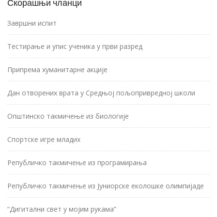
Скорашњи чланци
Завршни испит
Тестирање и упис ученика у први разред
Припрема хуманитарне акције
Дан отворених врата у Средњој пољопривредној школи
Општинско такмичење из биологије
Спортске игре младих
Републичко такмичење из програмирања
Републичко такмичење из Јуниорске еколошке олимпијаде
“Дигитални свет у мојим рукама”