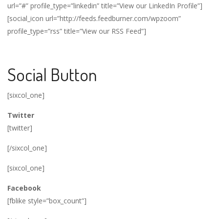
url=”#” profile_type=”linkedin” title=”View our LinkedIn Profile”]
[social_icon url=”http://feeds.feedburner.com/wpzoom”
profile_type=”rss” title=”View our RSS Feed”]
Social Button
[sixcol_one]
Twitter
[twitter]
[/sixcol_one]
[sixcol_one]
Facebook
[fblike style=”box_count”]