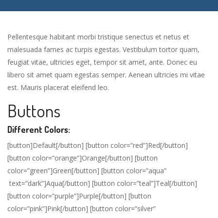
Pellentesque habitant morbi tristique senectus et netus et
malesuada fames ac turpis egestas. Vestibulum tortor quam,
feugiat vitae, ultricies eget, tempor sit amet, ante. Donec eu
libero sit amet quam egestas semper. Aenean ultricies mi vitae
est. Mauris placerat eleifend leo.
Buttons
Different Colors:
[button]Default[/button] [button color=”red”]Red[/button]
[button color=”orange”]Orange[/button] [button
color=”green”]Green[/button] [button color=”aqua”
text=”dark”]Aqua[/button] [button color=”teal”]Teal[/button]
[button color=”purple”]Purple[/button] [button
color=”pink”]Pink[/button] [button color=”silver”