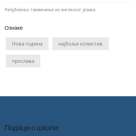
Републичко такмичење из енглеског језика
Ознаке
Нова година
најбољи колектив
прослава
Подаци о школи: