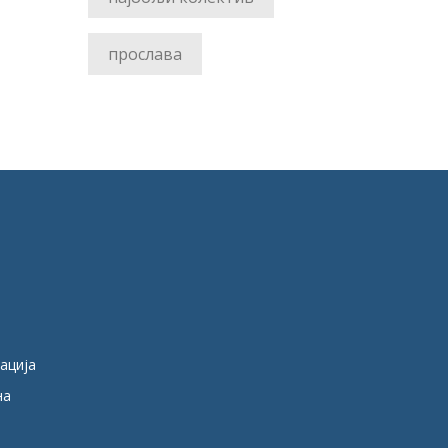
прослава
кација
на