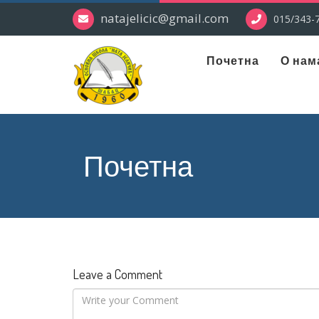
natajelicic@gmail.com
015/343-7
Почетна
О нам
Почетна
Leave a Comment