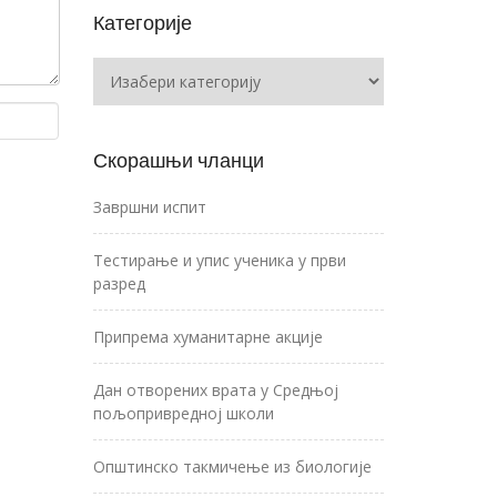
Категорије
Категорије
Скорашњи чланци
Завршни испит
Тестирање и упис ученика у први
разред
Припрема хуманитарне акције
Дан отворених врата у Средњој
пољопривредној школи
Општинско такмичење из биологије