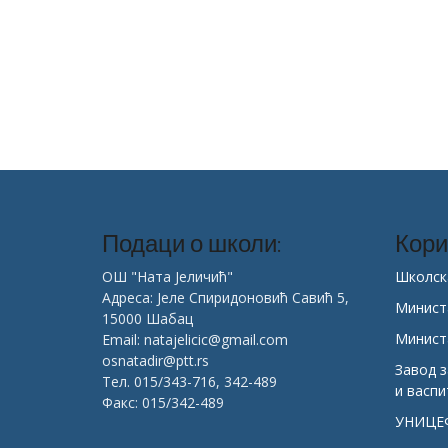
Подаци о школи:
Кори
ОШ "Ната Јеличић"
Школск
Адреса: Јеле Спиридоновић Савић 5,
Минист
15000 Шабац
Минист
Email: natajelicic@gmail.com
osnatadir@ptt.rs
Завод 
Тел. 015/343-716, 342-489
и васп
Факс: 015/342-489
УНИЦЕ