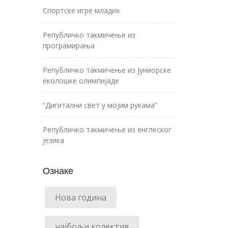
Спортске игре младих
Републичко такмичење из
програмирања
Републичко такмичење из Јуниорске
еколошке олимпијаде
“Дигитални свет у мојим рукама”
Републичко такмичење из енглеског
језика
Ознаке
Нова година
најбољи колектив