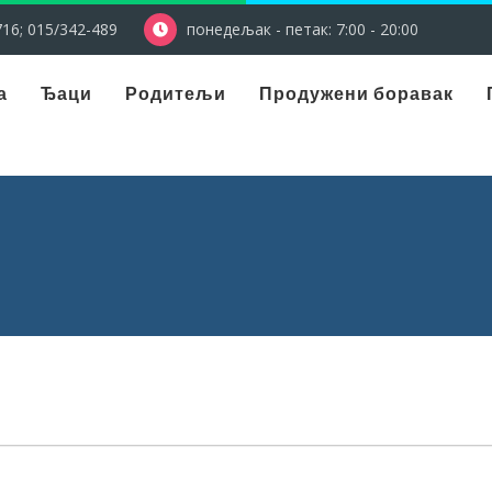
16; 015/342-489
понедељак - петак: 7:00 - 20:00
а
Ђаци
Родитељи
Продужени боравак