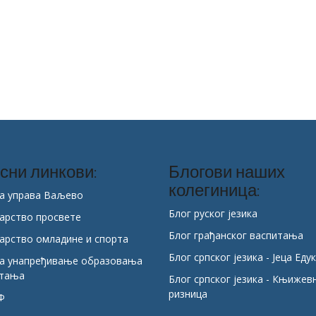
сни линкови:
Блогови наших
колегиница:
а управа Ваљево
Блог руског језика
арство просвете
Блог грађанског васпитања
арство омладине и спорта
Блог српског језика - Јеца Еду
за унапређивање образовања
итања
Блог српског језика - Књижев
ризница
Ф